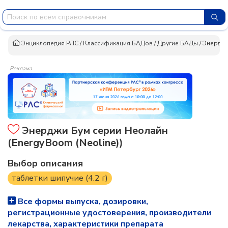
Энциклопедия РЛС
/
Классификация БАДов
/
Другие БАДы
/
Энерджи
Реклама
Энерджи Бум серии Неолайн
(EnergyBoom (Neoline))
Выбор описания
таблетки шипучие (4.2 г)
Все формы выпуска, дозировки,
регистрационные удостоверения, производители
лекарства, характеристики препарата