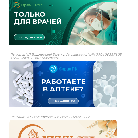
Реклама: ИП Вышковский Евгений Геннадьевич, ИНН 770406387105,
erid=F7NfYUJCUneP5W79xufv
Реклама: ООО «Конгресслайн», ИНН 7708369172