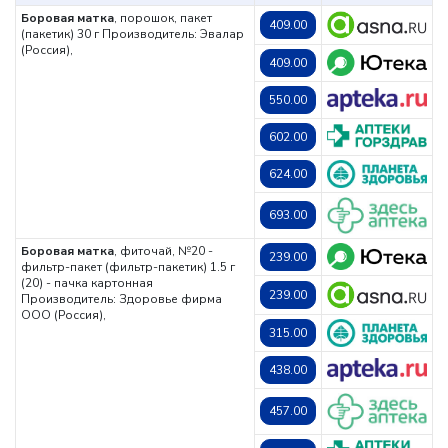
Боровая матка
, порошок, пакет
409.00
(пакетик) 30 г
Производитель: Эвалар
(Россия),
409.00
550.00
602.00
624.00
693.00
Боровая матка
, фиточай, №20 -
239.00
фильтр-пакет (фильтр-пакетик) 1.5 г
(20) - пачка картонная
239.00
Производитель: Здоровье фирма
ООО (Россия),
315.00
438.00
457.00