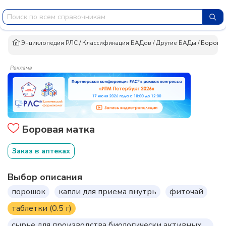
Энциклопедия РЛС
/
Классификация БАДов
/
Другие БАДы
/
Боровая
Реклама
Боровая матка
Заказ в аптеках
Выбор описания
порошок
капли для приема внутрь
фиточай
таблетки (0.5 г)
сырье для производства биологически активных