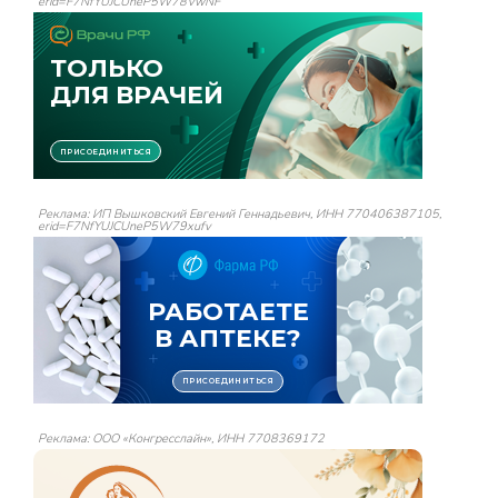
erid=F7NfYUJCUneP5W78VwNF
Реклама: ИП Вышковский Евгений Геннадьевич, ИНН 770406387105,
erid=F7NfYUJCUneP5W79xufv
Реклама: ООО «Конгресслайн», ИНН 7708369172