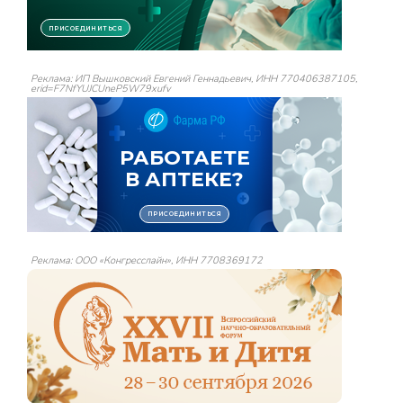
Реклама: ИП Вышковский Евгений Геннадьевич, ИНН 770406387105,
erid=F7NfYUJCUneP5W79xufv
Реклама: ООО «Конгресслайн», ИНН 7708369172