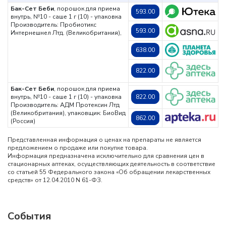
Бак-Сет Беби
, порошок для приема
593.00
внутрь, №10 - саше 1 г (10) - упаковка
Производитель: Пробиотикс
593.00
Интернешнел Лтд. (Великобритания),
638.00
822.00
Бак-Сет Беби
, порошок для приема
внутрь, №10 - саше 1 г (10) - упаковка
822.00
Производитель: АДМ Протексин Лтд
(Великобритания), упаковщик: БиоВид
862.00
(Россия)
Представленная информация о ценах на препараты не является
предложением о продаже или покупке товара.
Информация предназначена исключительно для сравнения цен в
стационарных аптеках, осуществляющих деятельность в соответствие
со статьей 55 Федерального закона «Об обращении лекарственных
средств» от 12.04.2010 N 61-ФЗ.
События