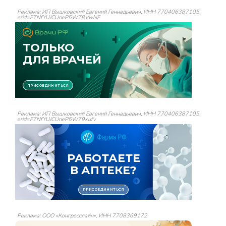
Реклама: ИП Вышковский Евгений Геннадьевич, ИНН 770406387105,
erid=F7NfYUJCUneP5W78VwNF
Реклама: ИП Вышковский Евгений Геннадьевич, ИНН 770406387105,
erid=F7NfYUJCUneP5W79xufv
Реклама: ООО «Конгресслайн», ИНН 7708369172