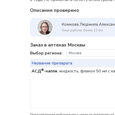
Описание проверено
Комкова Людмила Алекса
Опыт работы: более 13 лет
Заказ в аптеках Москвы
Выбор региона:
Название препарата
®
АСД
-капли
, жидкость, флакон 50 мл с 
Представленная информация о ценах на препараты не 