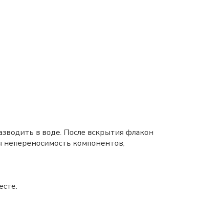
разводить в воде. После вскрытия флакон
я непереносимость компонентов,
есте.