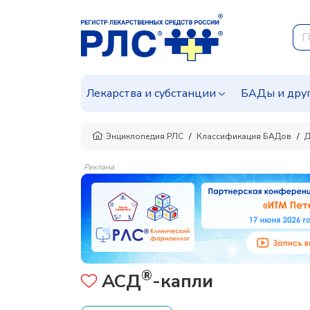
Лекарства и субстанции
БАДы и дру
Энциклопедия РЛС
Классификация БАДов
Д
Реклама
®
АСД
-капли