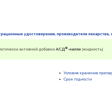
трационные удостоверения, производители лекарства, 
®
огически активной добавки
АСД
-капли
(жидкость)
Условия хранения препа
Срок годности