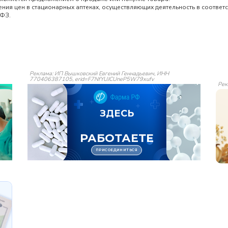
ия цен в стационарных аптеках, осуществляющих деятельность в соответс
-ФЗ.
Реклама: ИП Вышковский Евгений Геннадьевич, ИНН
770406387105, erid=F7NfYUJCUneP5W79xufv
Рек