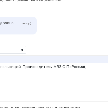
ндровна
(Провизор)
капельницей,
Производитель: АВЗ С-П (Россия),
является предложением о продаже или покупке товара.