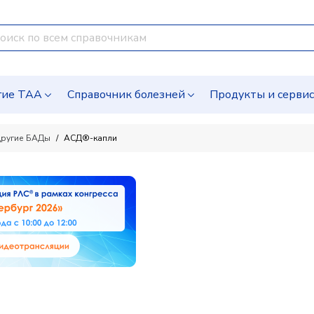
гие ТАА
Справочник болезней
Продукты и серви
ругие БАДы
АСД®-капли