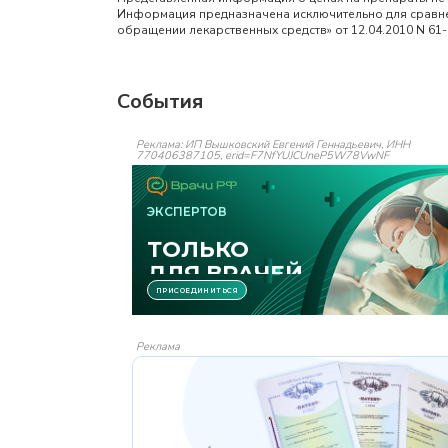
Информация предназначена исключительно для сравнен
обращении лекарственных средств» от 12.04.2010 N 61
События
Реклама: ИП Вышковский Евгений Геннадьевич, ИНН
770406387105, erid=F7NfYUJCUneP5W78VwNF
Реклама