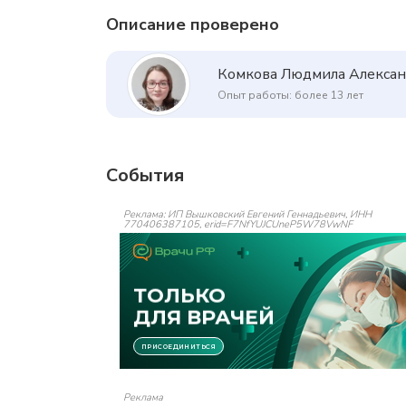
Описание проверено
Комкова Людмила Алекса
Опыт работы: более 13 лет
События
Реклама: ИП Вышковский Евгений Геннадьевич, ИНН
770406387105, erid=F7NfYUJCUneP5W78VwNF
Реклама