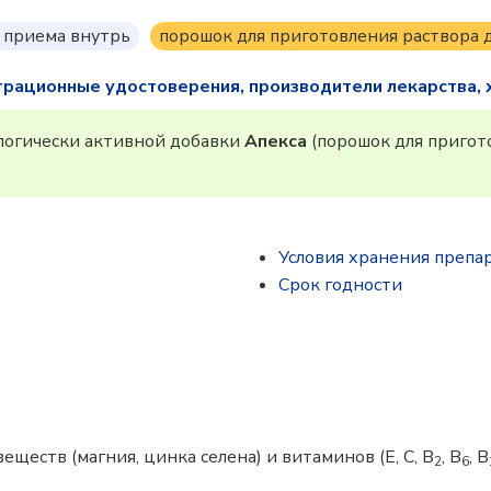
 приема внутрь
порошок для приготовления раствора д
трационные удостоверения, производители лекарства, 
огически активной добавки
Апекса
(порошок для пригот
Условия хранения препа
Срок годности
еств (магния, цинка селена) и витаминов (E, C, B
, B
, B
2
6