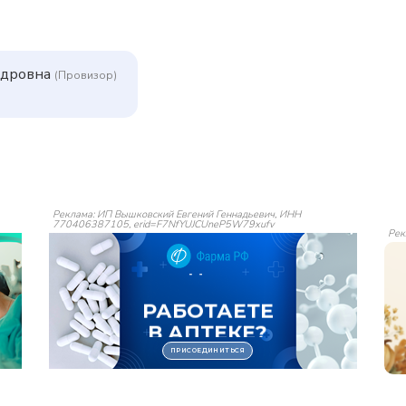
ндровна
(Провизор)
Реклама: ИП Вышковский Евгений Геннадьевич, ИНН
770406387105, erid=F7NfYUJCUneP5W79xufv
Рек