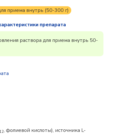
ля приема внутрь (50-300 г)
характеристики препарата
овления раствора для приема внутрь 50-
рата
, фолиевой кислоты), источника L-
12