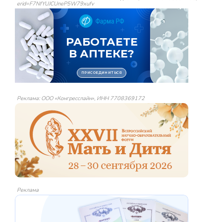
erid=F7NfYUJCUneP5W79xufv
Реклама: ООО «Конгресслайн», ИНН 7708369172
Реклама