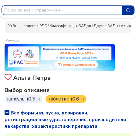
Энциклопедия РЛС
/
Классификация БАДов
/
Другие БАДы
/
Альга П
Реклама
Альга Петра
Выбор описания
капсулы (0.5 г)
таблетки (0.6 г)
Все формы выпуска, дозировки,
регистрационные удостоверения, производители
лекарства, характеристики препарата