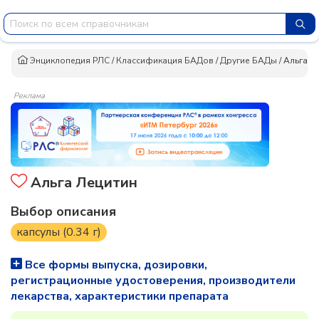
Энциклопедия РЛС
/
Классификация БАДов
/
Другие БАДы
/
Альга Л
Реклама
Альга Лецитин
Выбор описания
капсулы (0.34 г)
Все формы выпуска, дозировки,
регистрационные удостоверения, производители
лекарства, характеристики препарата