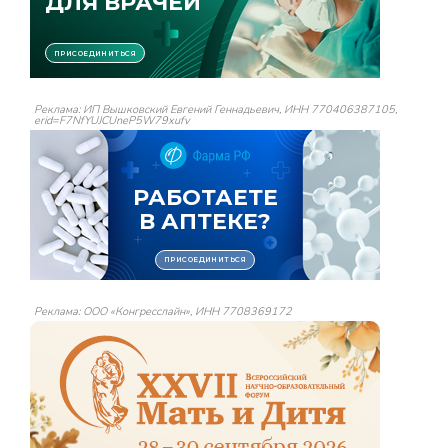
Реклама: ИП Вышковский Евгений Геннадьевич, ИНН 770406387105,
erid=F7NfYUJCUneP5W79xufv
Реклама: ООО «Конгресслайн», ИНН 7708369172