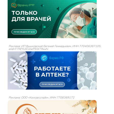
Реклама: ИП Вышковский Евгений Геннадьевич, ИНН 770406387105,
erid=F7NfYUJCUneP5W79xufv
Реклама: ООО «Конгресслайн», ИНН 7708369172