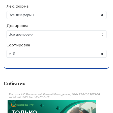
Лек. форма
Дозировка
Сортировка
События
Реклама: ИП Вышковский Евгений Геннадьевич, ИНН 770406387105,
erid=F7NfYUJCUneP5W78VwNF