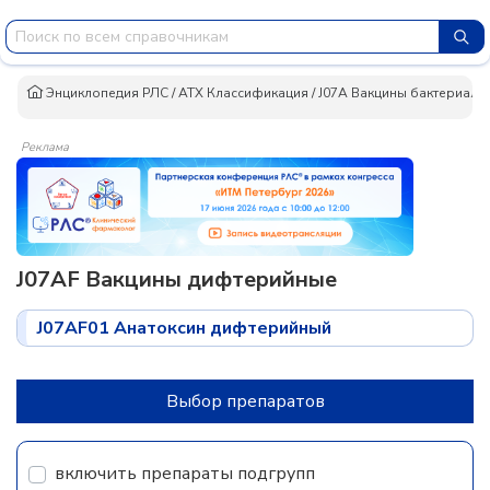
Энциклопедия РЛС
/
АТХ Классификация
/
J07A Вакцины бактериаль
Реклама
J07AF Вакцины дифтерийные
J07AF01 Анатоксин дифтерийный
Выбор препаратов
включить препараты подгрупп