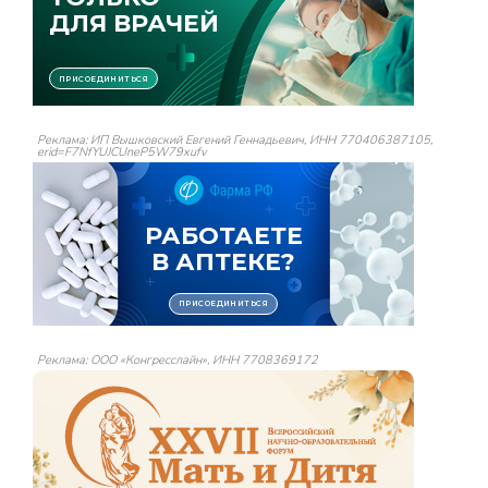
Реклама: ИП Вышковский Евгений Геннадьевич, ИНН 770406387105,
erid=F7NfYUJCUneP5W79xufv
Реклама: ООО «Конгресслайн», ИНН 7708369172