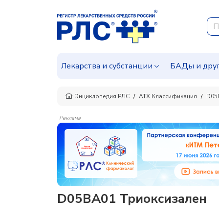
Лекарства и субстанции
БАДы и дру
Энциклопедия РЛС
АТХ Классификация
D05
Реклама
D05BA01 Триоксизален