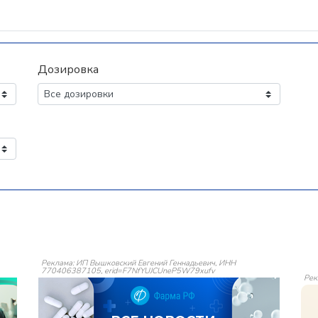
Дозировка
Реклама: ИП Вышковский Евгений Геннадьевич, ИНН
770406387105, erid=F7NfYUJCUneP5W79xufv
Рек