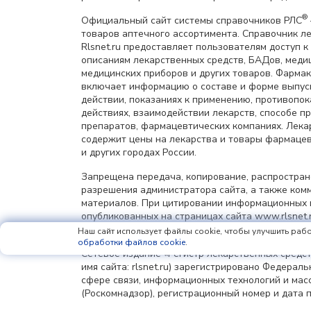
®
Официальный сайт системы справочников РЛС
товаров аптечного ассортимента. Справочник л
Rlsnet.ru предоставляет пользователям доступ к
описаниям лекарственных средств, БАДов, меди
медицинских приборов и других товаров. Фарма
включает информацию о составе и форме выпус
действии, показаниях к применению, противопок
действиях, взаимодействии лекарств, способе 
препаратов, фармацевтических компаниях. Лек
содержит цены на лекарства и товары фармацев
и других городах России.
Запрещена передача, копирование, распростра
разрешения администратора сайта, а также ком
материалов. При цитировании информационных 
опубликованных на страницах сайта www.rlsnet.r
информации обязательна.
Наш сайт использует файлы cookie, чтобы улучшить рабо
обработки файлов cookie
.
Сетевое издание «Регистр лекарственных средст
имя сайта: rlsnet.ru) зарегистрировано Федерал
сфере связи, информационных технологий и мас
(Роскомнадзор), регистрационный номер и дата 
регистрации: серия Эл № ФС77-85156 от 25 апрел