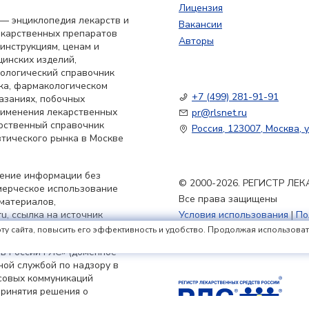
Лицензия
— энциклопедия лекарств и
Вакансии
екарственных препаратов
Авторы
 инструкциям, ценам и
цинских изделий,
кологический справочник
ка, фармакологическом
+7 (499) 281-91-91
азаниях, побочных
применения лекарственных
pr@rlsnet.ru
арственный справочник
Россия, 123007, Москва, у
тического рынка в Москве
нение информации без
© 2000-2026. РЕГИСТР Л
мерческое использование
Все права защищены
материалов,
u, ссылка на источник
Условия использования
|
По
Политика обработки файлов
ту сайта, повысить его эффективность и удобство. Продолжая использовать 
в России РЛС» (доменное
ьной службой по надзору в
совых коммуникаций
принятия решения о
я 2023 г.