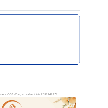
лама: ООО «Конгресслайн», ИНН 7708369172