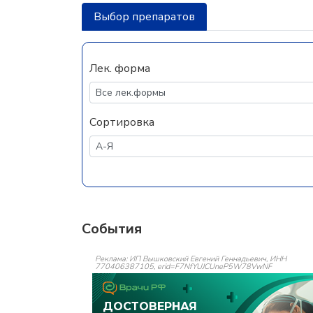
Выбор препаратов
Лек. форма
Сортировка
События
Реклама: ИП Вышковский Евгений Геннадьевич, ИНН
770406387105, erid=F7NfYUJCUneP5W78VwNF