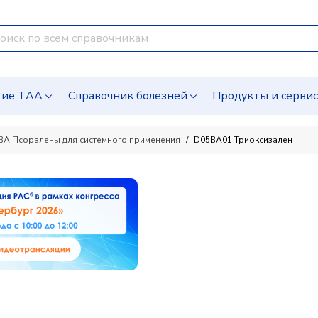
гие ТАА
Справочник болезней
Продукты и серви
BA Псоралены для системного применения
D05BA01 Триоксизален