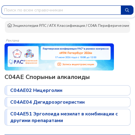
Энциклопедия РЛС
/
АТХ Классификация
/
C04A Периферические ва
Реклама
C04AE Спорыньи алкалоиды
C04AE02 Ницерголин
C04AE04 Дигидроэргокристин
C04AE51 Эрголоида мезилат в комбинации с
другими препаратами