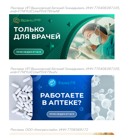
Реклама: ИП Вышковский Евгений Геннадьевич, ИНН 770406387105,
erid=F7NfYUJCUneP5W78VwNF
Реклама: ИП Вышковский Евгений Геннадьевич, ИНН 770406387105,
erid=F7NfYUJCUneP5W79xufv
Реклама: ООО «Конгресслайн», ИНН 7708369172