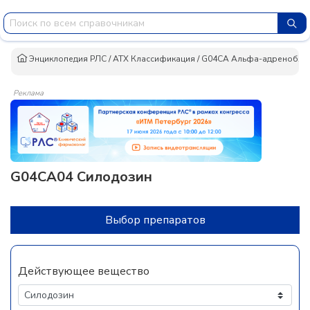
Энциклопедия РЛС
/
АТХ Классификация
/
G04CA Альфа-адренобло
Реклама
G04CA04 Силодозин
Выбор препаратов
Действующее вещество