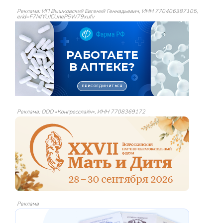
Реклама: ИП Вышковский Евгений Геннадьевич, ИНН 770406387105,
erid=F7NfYUJCUneP5W79xufv
Реклама: ООО «Конгресслайн», ИНН 7708369172
Реклама