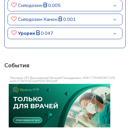
Силодозин
0.005
Силодозин Канон
0.001
Урорек
0.047
События
Реклама: ИП Вышковский Евгений Геннадьевич, ИНН 770406387105,
erid=F7NfYUJCUneP5W78VwNF