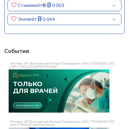
Стимплейт®
0.003
Энплейт
0.044
События
Реклама: ИП Вышковский Евгений Геннадьевич, ИНН 770406387105,
erid=F7NfYUJCUneP5W78VwNF
Реклама: ИП Вышковский Евгений Геннадьевич, ИНН 770406387105,
erid=F7NfYUJCUneP5W79xufv