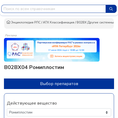
Энциклопедия РЛС
/
АТХ Классификация
/
B02BX Другие системные г
Реклама
B02BX04 Ромиплостим
Выбор препаратов
Действующее вещество