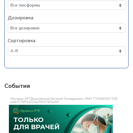
Дозировка
Сортировка
События
Реклама: ИП Вышковский Евгений Геннадьевич, ИНН 770406387105,
erid=F7NfYUJCUneP5W78VwNF