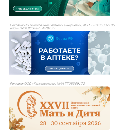
Реклама: ИП Вышковский Евгений Геннадьевич, ИНН 770406387105,
erid=F7NfYUJCUneP5W79xufv
Реклама: ООО «Конгресслайн», ИНН 7708369172