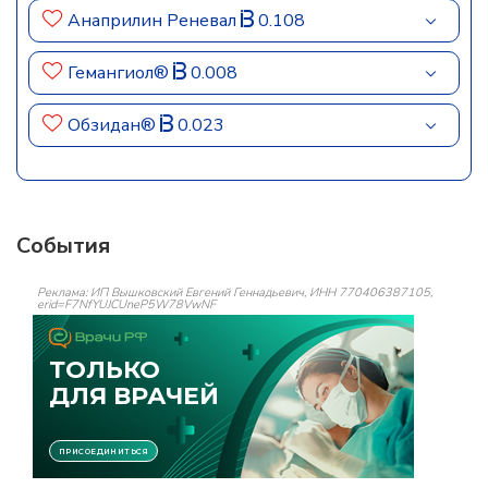
Анаприлин Реневал
0.108
Гемангиол®
0.008
Обзидан®
0.023
События
Реклама: ИП Вышковский Евгений Геннадьевич, ИНН 770406387105,
erid=F7NfYUJCUneP5W78VwNF