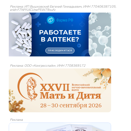
Реклама: ИП Вышковский Евгений Геннадьевич, ИНН 770406387105,
erid=F7NfYUJCUneP5W79xufv
Реклама: ООО «Конгресслайн», ИНН 7708369172
Реклама