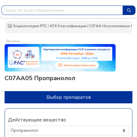
Энциклопедия РЛС
/
АТХ Классификация
/
C07AA Неселективные бе
Реклама
C07AA05 Пропранолол
Выбор препаратов
Действующее вещество