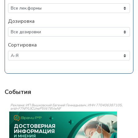
Дозировка
Сортировка
События
Реклама: ИП Вышковский Евгений Геннадьевич, ИНН 770406387105,
erid=F7NfYUJCUneP5W78VwNF