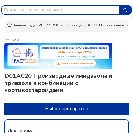
Энциклопедия РЛС
/
АТХ Классификация
/
D01AC Производные имид
Реклама
D01AC20 Производные имидазола и
триазола в комбинации с
кортикостероидами
Выбор препаратов
Лек. форма