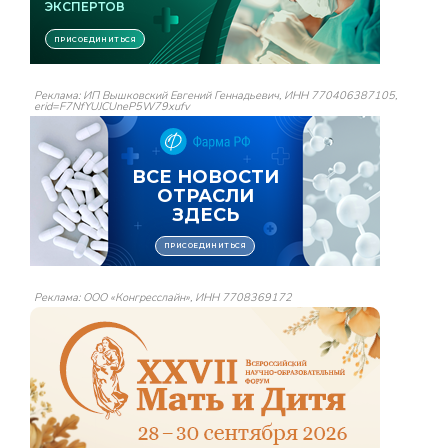
Реклама: ИП Вышковский Евгений Геннадьевич, ИНН 770406387105,
erid=F7NfYUJCUneP5W79xufv
Реклама: ООО «Конгресслайн», ИНН 7708369172