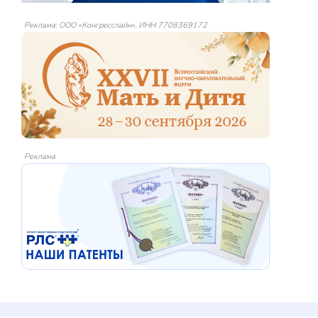
Реклама: ООО «Конгресслайн», ИНН 7708369172
Реклама