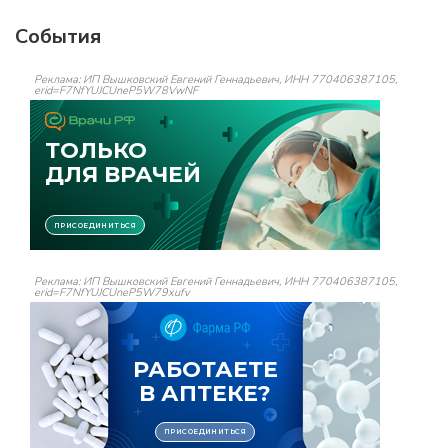
События
Реклама: ИП Вышковский Евгений Геннадьевич, ИНН 770406387105,
erid=F7NfYUJCUneP5W78VwNF
Реклама: ИП Вышковский Евгений Геннадьевич, ИНН 770406387105,
erid=F7NfYUJCUneP5W79xufv