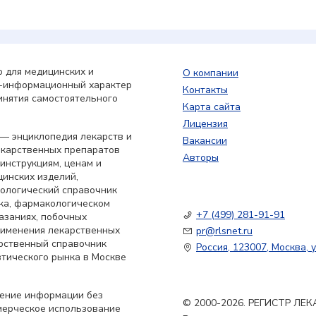
 для медицинских и
О компании
о-информационный характер
Контакты
инятия самостоятельного
Карта сайта
Лицензия
— энциклопедия лекарств и
Вакансии
екарственных препаратов
Авторы
 инструкциям, ценам и
цинских изделий,
кологический справочник
ка, фармакологическом
+7 (499) 281-91-91
азаниях, побочных
применения лекарственных
pr@rlsnet.ru
арственный справочник
Россия, 123007, Москва, у
тического рынка в Москве
нение информации без
© 2000-2026. РЕГИСТР Л
мерческое использование