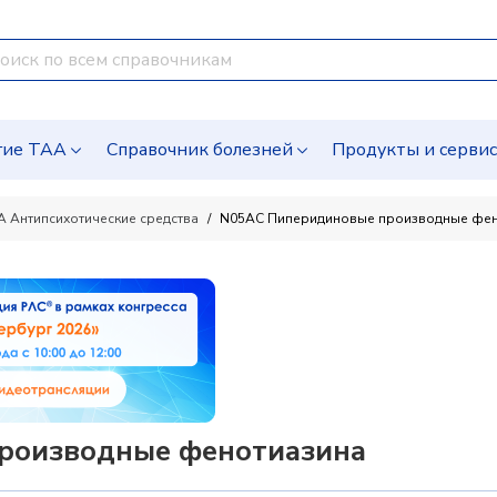
гие ТАА
Справочник болезней
Продукты и серви
A Антипсихотические средства
N05AC Пиперидиновые производные фен
роизводные фенотиазина