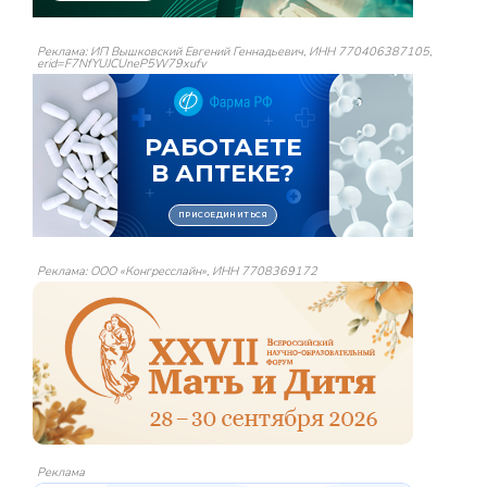
Реклама: ИП Вышковский Евгений Геннадьевич, ИНН 770406387105,
erid=F7NfYUJCUneP5W79xufv
Реклама: ООО «Конгресслайн», ИНН 7708369172
Реклама