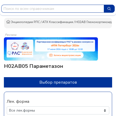
Энциклопедия РЛС
/
АТХ Классификация
/
H02AB Глюкокортикоиды
Реклама
H02AB05 Параметазон
Выбор препаратов
Лек. форма