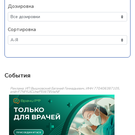
Дозировка
Сортировка
События
Реклама: ИП Вышковский Евгений Геннадьевич, ИНН 770406387105,
erid=F7NfYUJCUneP5W78VwNF