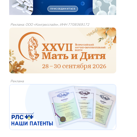
Реклама: ООО «Конгресслайн», ИНН 7708369172
Реклама