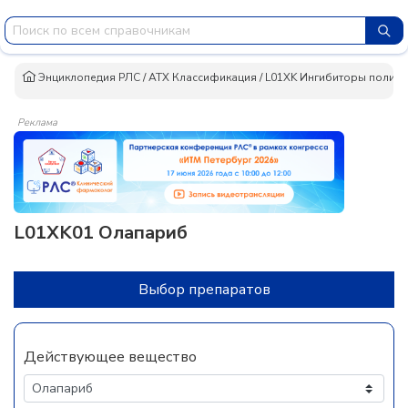
Энциклопедия РЛС
/
АТХ Классификация
/
L01XK Ингибиторы поли (
Реклама
L01XK01 Олапариб
Выбор препаратов
Действующее вещество