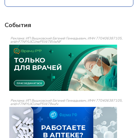
События
Реклама: ИП Вышковский Евгений Геннадьевич, ИНН 770406387105,
erid=F7NfYUJCUneP5W78VwNF
Реклама: ИП Вышковский Евгений Геннадьевич, ИНН 770406387105,
erid=F7NfYUJCUneP5W79xufv