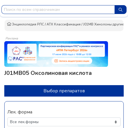
Энциклопедия РЛС
/
АТХ Классификация
/
J01MB Хинолоны другие
/
Реклама
J01MB05 Оксолиновая кислота
Выбор препаратов
Лек. форма