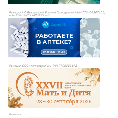
Реклама: ИП Вышковский Евгений Геннадьевич, ИНН 770406387105,
erid=F7NfYUJCUneP5W79xufv
Реклама: ООО «Конгресслайн», ИНН 7708369172
Реклама