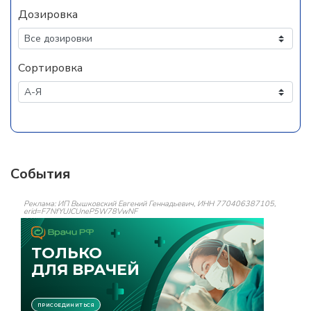
Дозировка
Сортировка
События
Реклама: ИП Вышковский Евгений Геннадьевич, ИНН 770406387105,
erid=F7NfYUJCUneP5W78VwNF