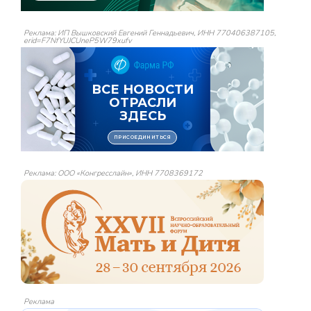
Реклама: ИП Вышковский Евгений Геннадьевич, ИНН 770406387105,
erid=F7NfYUJCUneP5W79xufv
Реклама: ООО «Конгресслайн», ИНН 7708369172
Реклама