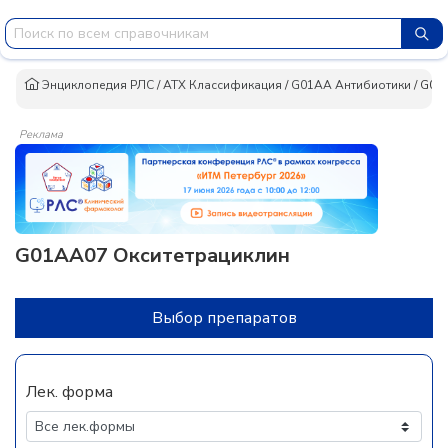
Энциклопедия РЛС
/
АТХ Классификация
/
G01AA Антибиотики
/
G01A
Реклама
G01AA07 Окситетрациклин
Выбор препаратов
Лек. форма