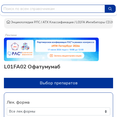
Энциклопедия РЛС
/
АТХ Классификация
/
L01FA Ингибиторы CD20 (
Реклама
L01FA02 Офатумумаб
Выбор препаратов
Лек. форма