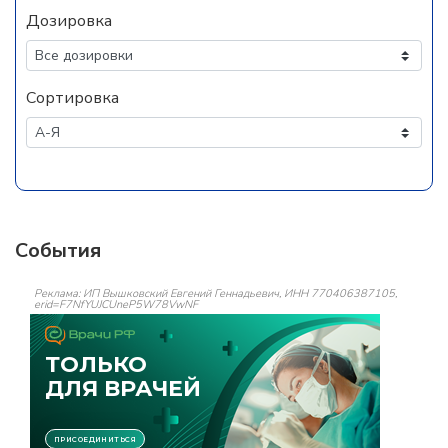
Дозировка
Сортировка
События
Реклама: ИП Вышковский Евгений Геннадьевич, ИНН 770406387105,
erid=F7NfYUJCUneP5W78VwNF