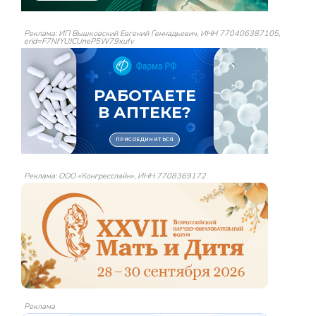
Реклама: ИП Вышковский Евгений Геннадьевич, ИНН 770406387105,
erid=F7NfYUJCUneP5W79xufv
Реклама: ООО «Конгресслайн», ИНН 7708369172
Реклама