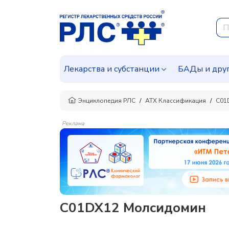
Лекарства и субстанции
БАДы и дру
Энциклопедия РЛС
АТХ Классификация
C01
Реклама
C01DX12 Молсидомин