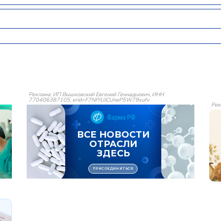
Реклама: ИП Вышковский Евгений Геннадьевич, ИНН
770406387105, erid=F7NfYUJCUneP5W79xufv
Рек