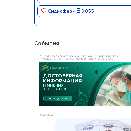
Сиднофарм
0.055
События
Реклама: ИП Вышковский Евгений Геннадьевич, ИНН
770406387105, erid=F7NfYUJCUneP5W78VwNF
Реклама