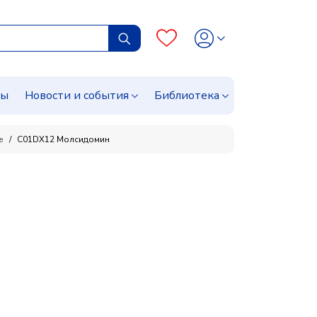
сы
Новости и события
Библиотека
е
C01DX12 Молсидомин