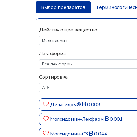
Выбор препаратов
Терминологическ
Действующее вещество
Лек. форма
Сортировка
Диласидом®
0.008
Молсидомин-Лекфарм
0.001
Молсидомин-СЗ
0.044