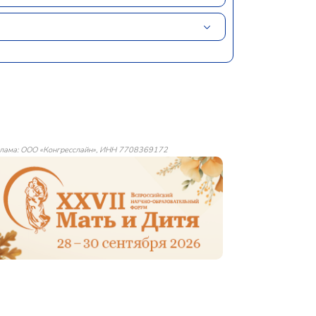
лама: ООО «Конгресслайн», ИНН 7708369172