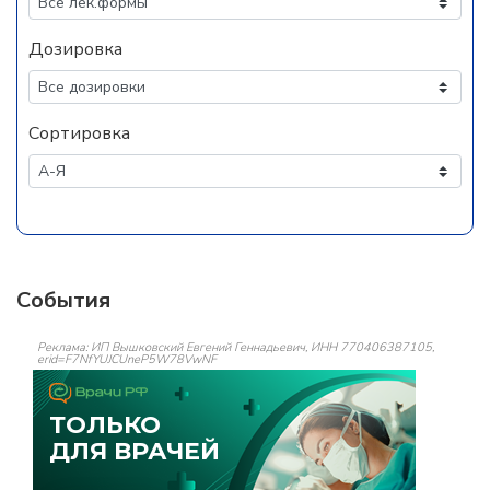
Дозировка
Сортировка
События
Реклама: ИП Вышковский Евгений Геннадьевич, ИНН 770406387105,
erid=F7NfYUJCUneP5W78VwNF