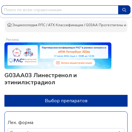
Энциклопедия РЛС
/
АТХ Классификация
/
G03AA Прогестагены и эс
Реклама
G03AA03 Линестренол и
этинилэстрадиол
Выбор препаратов
Лек. форма