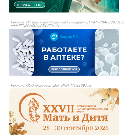
Реклама: ИП Вышковский Евгений Геннадьевич, ИНН 770406387105,
erid=F7NfYUJCUneP5W79xufv
Реклама: ООО «Конгресслайн», ИНН 7708369172