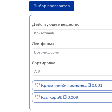
Выбор препаратов
Действующее вещество
Лек. форма
Сортировка
Кризотиниб-Промомед
0.001
Ксалкори®
0.009