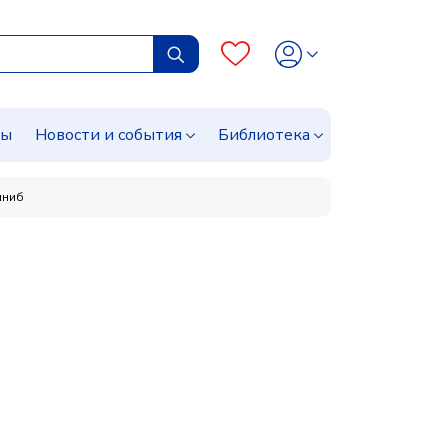
сы
Новости и события
Библиотека
иниб