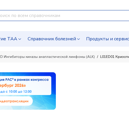
гие ТАА
Справочник болезней
Продукты и серви
ED Ингибиторы киназы анапластической лимфомы (ALK)
L01ED01 Кризот