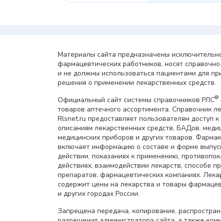
Материалы сайта предназначены исключительно
фармацевтических работников, носят справочн
и не должны использоваться пациентами для пр
решения о применении лекарственных средств.
®
Официальный сайт системы справочников РЛС
товаров аптечного ассортимента. Справочник л
Rlsnet.ru предоставляет пользователям доступ к
описаниям лекарственных средств, БАДов, меди
медицинских приборов и других товаров. Фарма
включает информацию о составе и форме выпус
действии, показаниях к применению, противопок
действиях, взаимодействии лекарств, способе 
препаратов, фармацевтических компаниях. Лек
содержит цены на лекарства и товары фармацев
и других городах России.
Запрещена передача, копирование, распростра
разрешения администратора сайта, а также ком