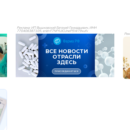
Реклама: ИП Вышковский Евгений Геннадьевич, ИНН
770406387105, erid=F7NfYUJCUneP5W79xufv
Рек