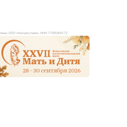
лама: ООО «Конгресслайн», ИНН 7708369172