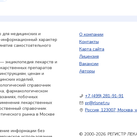
 для медицинских и
О компании
о-информационный характер
Контакты
инятия самостоятельного
Карта сайта
Лицензия
— энциклопедия лекарств и
Вакансии
екарственных препаратов
Авторы
 инструкциям, ценам и
цинских изделий,
кологический справочник
ка, фармакологическом
+7 (499) 281-91-91
азаниях, побочных
применения лекарственных
pr@rlsnet.ru
арственный справочник
Россия, 123007, Москва, у
тического рынка в Москве
нение информации без
© 2000-2026. РЕГИСТР Л
мерческое использование