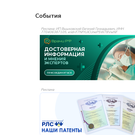
События
Реклама: ИП Вышковский Евгений Геннадьевич, ИНН
770406387105, erid=F7NfYUJCUneP5W78VwNF
Реклама