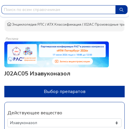
Энциклопедия РЛС
/
АТХ Классификация
/
J02AC Производные триаз
Реклама
J02AC05 Изавуконазол
Выбор препаратов
Действующее вещество