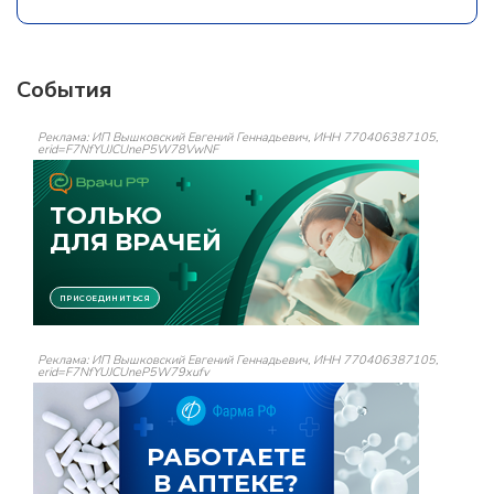
События
Реклама: ИП Вышковский Евгений Геннадьевич, ИНН 770406387105,
erid=F7NfYUJCUneP5W78VwNF
Реклама: ИП Вышковский Евгений Геннадьевич, ИНН 770406387105,
erid=F7NfYUJCUneP5W79xufv