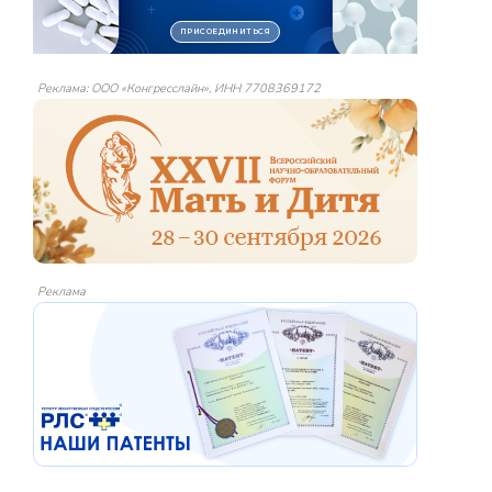
Реклама: ООО «Конгресслайн», ИНН 7708369172
Реклама