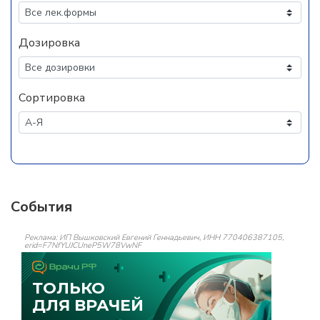
Дозировка
Сортировка
События
Реклама: ИП Вышковский Евгений Геннадьевич, ИНН 770406387105,
erid=F7NfYUJCUneP5W78VwNF