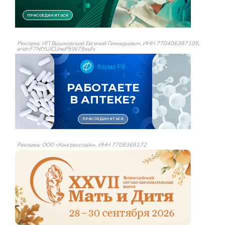
Реклама: ИП Вышковский Евгений Геннадьевич, ИНН 770406387105,
erid=F7NfYUJCUneP5W79xufv
Реклама: ООО «Конгресслайн», ИНН 7708369172