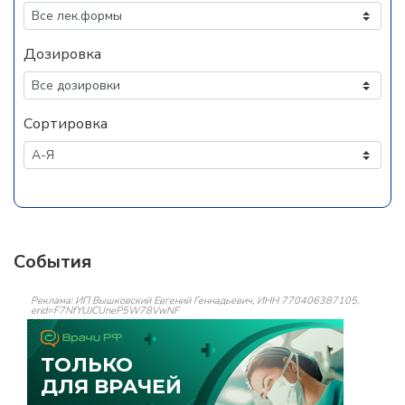
Дозировка
Сортировка
События
Реклама: ИП Вышковский Евгений Геннадьевич, ИНН 770406387105,
erid=F7NfYUJCUneP5W78VwNF