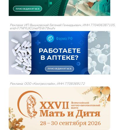
Реклама: ИП Вышковский Евгений Геннадьевич, ИНН 770406387105,
erid=F7NfYUJCUneP5W79xufv
Реклама: ООО «Конгресслайн», ИНН 7708369172