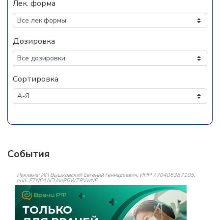
Лек. форма
Дозировка
Сортировка
События
Реклама: ИП Вышковский Евгений Геннадьевич, ИНН 770406387105,
erid=F7NfYUJCUneP5W78VwNF