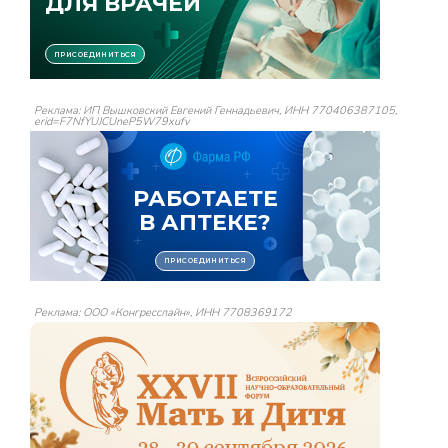
Реклама: ИП Вышковский Евгений Геннадьевич, ИНН 770406387105,
erid=F7NfYUJCUneP5W79xufv
Реклама: ООО «Конгресслайн», ИНН 7708369172