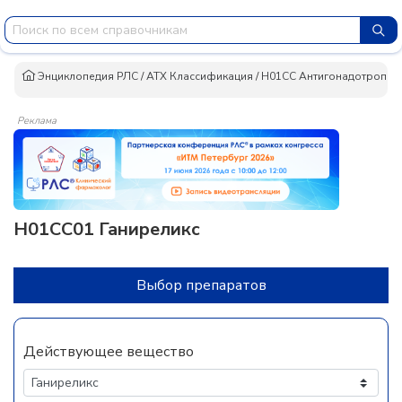
Энциклопедия РЛС
/
АТХ Классификация
/
H01CC Антигонадотропин
Реклама
H01CC01 Ганиреликс
Выбор препаратов
Действующее вещество