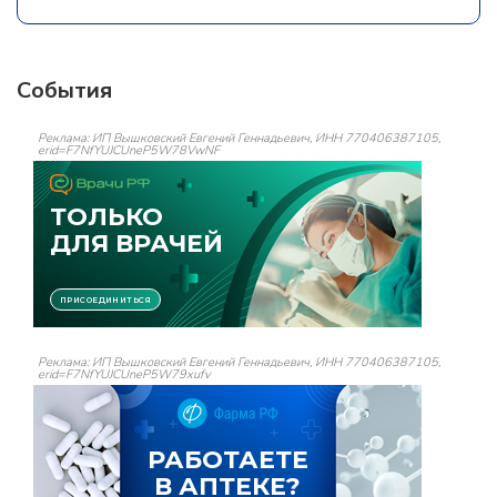
События
Реклама: ИП Вышковский Евгений Геннадьевич, ИНН 770406387105,
erid=F7NfYUJCUneP5W78VwNF
Реклама: ИП Вышковский Евгений Геннадьевич, ИНН 770406387105,
erid=F7NfYUJCUneP5W79xufv