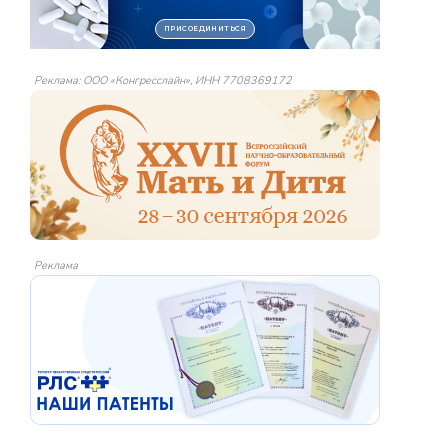
Реклама: ООО «Конгресслайн», ИНН 7708369172
Реклама