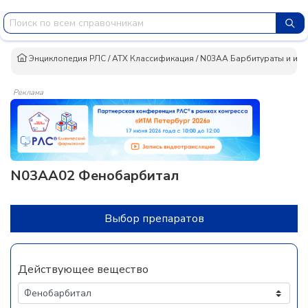
Энциклопедия РЛС
/
АТХ Классификация
/
N03AA Барбитураты и их 
Реклама
N03AA02 Фенобарбитал
Выбор препаратов
Действующее вещество