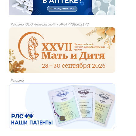
Реклама: ООО «Конгресслайн», ИНН 7708369172
Реклама