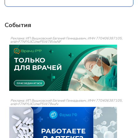
События
Реклама: ИП Вышковский Евгений Геннадьевич, ИНН 770406387105,
erid=F7NfYUJCUneP5W78VwNF
Реклама: ИП Вышковский Евгений Геннадьевич, ИНН 770406387105,
erid=F7NfYUJCUneP5W79xufv