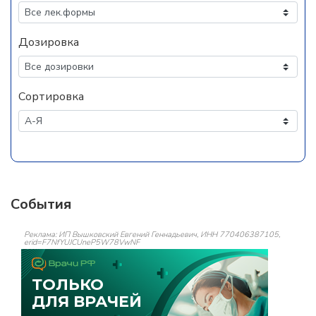
Дозировка
Сортировка
События
Реклама: ИП Вышковский Евгений Геннадьевич, ИНН 770406387105,
erid=F7NfYUJCUneP5W78VwNF