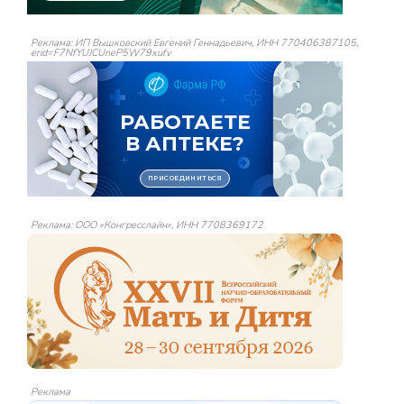
Реклама: ИП Вышковский Евгений Геннадьевич, ИНН 770406387105,
erid=F7NfYUJCUneP5W79xufv
Реклама: ООО «Конгресслайн», ИНН 7708369172
Реклама