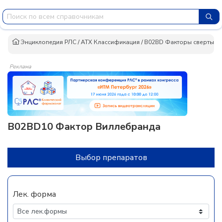
Энциклопедия РЛС
/
АТХ Классификация
/
B02BD Факторы свертыва
Реклама
B02BD10 Фактор Виллебранда
Выбор препаратов
Лек. форма