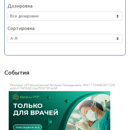
Дозировка
Сортировка
События
Реклама: ИП Вышковский Евгений Геннадьевич, ИНН 770406387105,
erid=F7NfYUJCUneP5W78VwNF