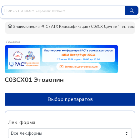
Энциклопедия РЛС
/
АТХ Классификация
/
C03CX Другие "петлевые" 
Реклама
C03CX01 Этозолин
Выбор препаратов
Лек. форма