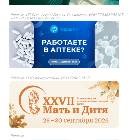
Реклама: ИП Вышковский Евгений Геннадьевич, ИНН 770406387105,
erid=F7NfYUJCUneP5W79xufv
Реклама: ООО «Конгресслайн», ИНН 7708369172
Реклама