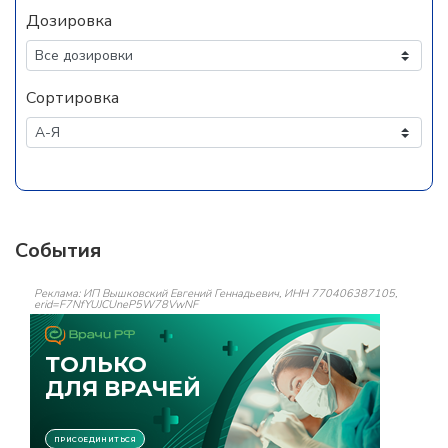
Дозировка
Сортировка
События
Реклама: ИП Вышковский Евгений Геннадьевич, ИНН 770406387105,
erid=F7NfYUJCUneP5W78VwNF