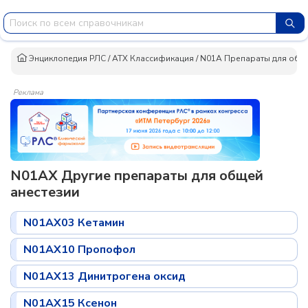
Энциклопедия РЛС
/
АТХ Классификация
/
N01A Препараты для обще
Реклама
N01AX Другие препараты для общей
анестезии
N01AX03 Кетамин
N01AX10 Пропофол
N01AX13 Динитрогена оксид
N01AX15 Ксенон