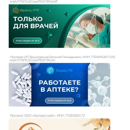
erid=F7NfYUJCUneP5W78VwNF
Реклама: ИП Вышковский Евгений Геннадьевич, ИНН 770406387105,
erid=F7NfYUJCUneP5W79xufv
Реклама: ООО «Конгресслайн», ИНН 7708369172