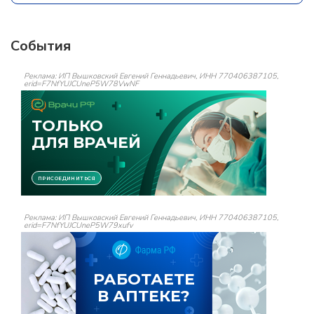
События
Реклама: ИП Вышковский Евгений Геннадьевич, ИНН 770406387105,
erid=F7NfYUJCUneP5W78VwNF
Реклама: ИП Вышковский Евгений Геннадьевич, ИНН 770406387105,
erid=F7NfYUJCUneP5W79xufv