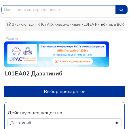
Энциклопедия РЛС
/
АТХ Классификация
/
L01EA Ингибиторы BCR-A
Реклама
L01EA02 Дазатиниб
Выбор препаратов
Действующее вещество