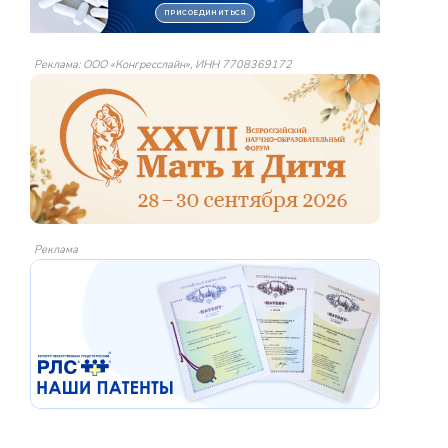
Реклама: ООО «Конгресслайн», ИНН 7708369172
Реклама