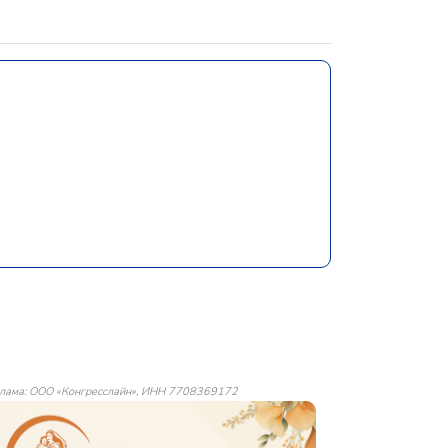
лама: ООО «Конгресслайн», ИНН 7708369172