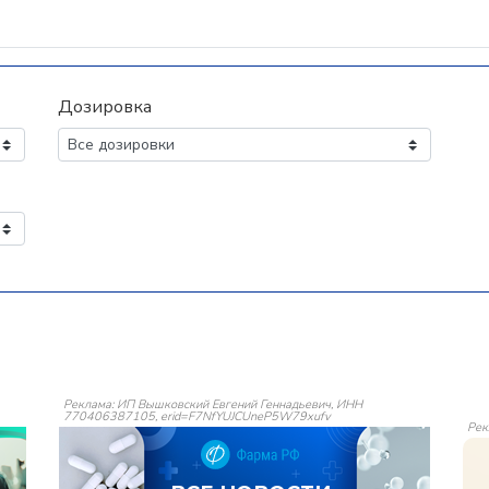
Дозировка
Реклама: ИП Вышковский Евгений Геннадьевич, ИНН
770406387105, erid=F7NfYUJCUneP5W79xufv
Рек