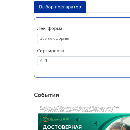
Выбор препаратов
Лек. форма
Сортировка
События
Реклама: ИП Вышковский Евгений Геннадьевич, ИНН
770406387105, erid=F7NfYUJCUneP5W78VwNF