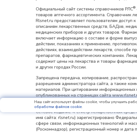
®
Официальный сайт системы справочников РЛС
товаров аптечного ассортимента. Справочник л
Rlsnet.ru предоставляет пользователям доступ к
описаниям лекарственных средств, БАДов, меди
медицинских приборов и других товаров. Фарма
включает информацию о составе и форме выпус
действии, показаниях к применению, противопок
действиях, взаимодействии лекарств, способе 
препаратов, фармацевтических компаниях. Лек
содержит цены на лекарства и товары фармацев
и других городах России.
Запрещена передача, копирование, распростра
разрешения администратора сайта, а также ком
материалов. При цитировании информационных 
опубликованных на страницах сайта www.rlsnet.r
информации обязательна.
Наш сайт использует файлы cookie, чтобы улучшить рабо
обработки файлов cookie
.
Сетевое издание «Регистр лекарственных средст
имя сайта: rlsnet.ru) зарегистрировано Федерал
сфере связи, информационных технологий и мас
(Роскомнадзор), регистрационный номер и дата 
регистрации: серия Эл № ФС77-85156 от 25 апрел