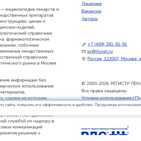
Лицензия
— энциклопедия лекарств и
Вакансии
екарственных препаратов
Авторы
 инструкциям, ценам и
цинских изделий,
кологический справочник
ка, фармакологическом
+7 (499) 281-91-91
азаниях, побочных
применения лекарственных
pr@rlsnet.ru
арственный справочник
Россия, 123007, Москва, у
тического рынка в Москве
нение информации без
© 2000-2026. РЕГИСТР Л
мерческое использование
Все права защищены
материалов,
u, ссылка на источник
Условия использования
|
По
Политика обработки файлов
ту сайта, повысить его эффективность и удобство. Продолжая использовать 
в России РЛС» (доменное
ьной службой по надзору в
совых коммуникаций
принятия решения о
я 2023 г.