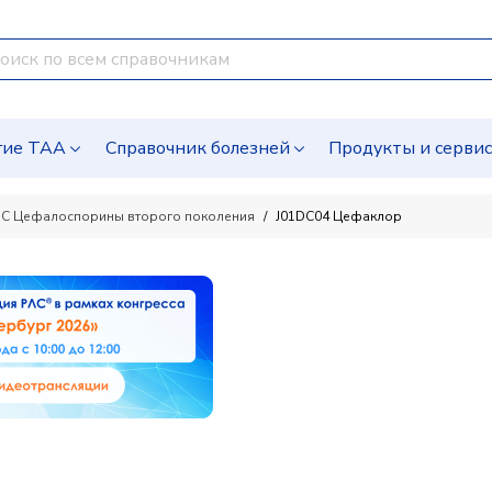
гие ТАА
Справочник болезней
Продукты и серви
DC Цефалоспорины второго поколения
J01DC04 Цефаклор