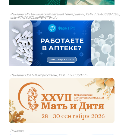
Реклама: ИП Вышковский Евгений Геннадьевич, ИНН 770406387105,
erid=F7NfYUJCUneP5W79xufv
Реклама: ООО «Конгресслайн», ИНН 7708369172
Реклама