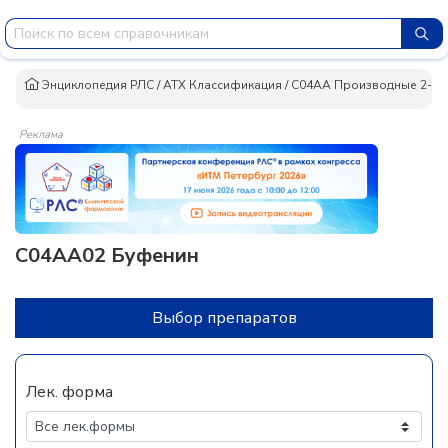
Энциклопедия РЛС
/
АТХ Классификация
/
C04AA Производные 2-ам
Реклама
C04AA02 Буфенин
Выбор препаратов
Лек. форма