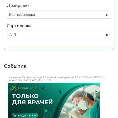
Дозировка
Сортировка
События
Реклама: ИП Вышковский Евгений Геннадьевич, ИНН 770406387105,
erid=F7NfYUJCUneP5W78VwNF