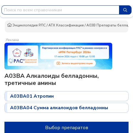
Энциклопедия РЛС
/
АТХ Классификация
/
A03B Препараты белладо
Реклама
A03BA Алкалоиды белладонны,
третичные амины
A03BA01 Атропин
A03BA04 Сумма алкалоидов белладонны
Выбор препаратов