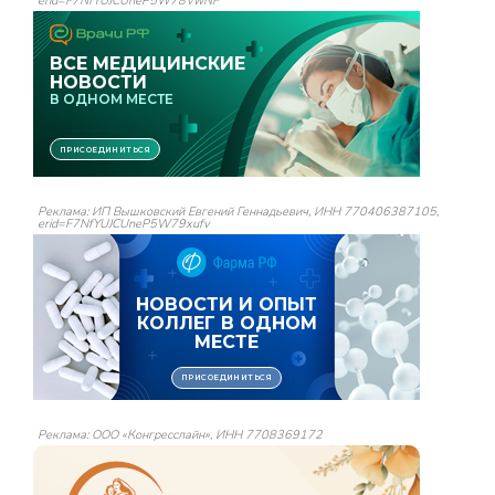
erid=F7NfYUJCUneP5W78VwNF
Реклама: ИП Вышковский Евгений Геннадьевич, ИНН 770406387105,
erid=F7NfYUJCUneP5W79xufv
Реклама: ООО «Конгресслайн», ИНН 7708369172