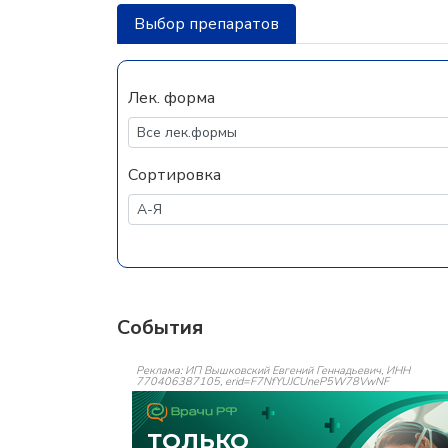
Выбор препаратов
Лек. форма
Сортировка
События
Реклама: ИП Вышковский Евгений Геннадьевич, ИНН
770406387105, erid=F7NfYUJCUneP5W78VwNF