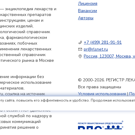
Лицензия
— энциклопедия лекарств и
Вакансии
екарственных препаратов
Авторы
 инструкциям, ценам и
цинских изделий,
кологический справочник
ка, фармакологическом
+7 (499) 281-91-91
азаниях, побочных
применения лекарственных
pr@rlsnet.ru
арственный справочник
Россия, 123007, Москва, у
тического рынка в Москве
нение информации без
© 2000-2026. РЕГИСТР Л
мерческое использование
Все права защищены
материалов,
u, ссылка на источник
Условия использования
|
По
Политика обработки файлов
ту сайта, повысить его эффективность и удобство. Продолжая использовать 
в России РЛС» (доменное
ьной службой по надзору в
совых коммуникаций
принятия решения о
я 2023 г.