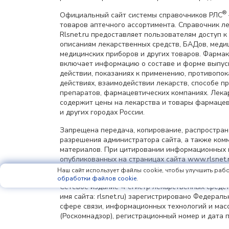
®
Официальный сайт системы справочников РЛС
товаров аптечного ассортимента. Справочник л
Rlsnet.ru предоставляет пользователям доступ к
описаниям лекарственных средств, БАДов, меди
медицинских приборов и других товаров. Фарма
включает информацию о составе и форме выпус
действии, показаниях к применению, противопок
действиях, взаимодействии лекарств, способе 
препаратов, фармацевтических компаниях. Лек
содержит цены на лекарства и товары фармацев
и других городах России.
Запрещена передача, копирование, распростра
разрешения администратора сайта, а также ком
материалов. При цитировании информационных 
опубликованных на страницах сайта www.rlsnet.r
информации обязательна.
Наш сайт использует файлы cookie, чтобы улучшить рабо
обработки файлов cookie
.
Сетевое издание «Регистр лекарственных средст
имя сайта: rlsnet.ru) зарегистрировано Федерал
сфере связи, информационных технологий и мас
(Роскомнадзор), регистрационный номер и дата 
регистрации: серия Эл № ФС77-85156 от 25 апрел