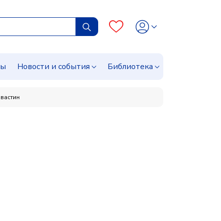
сы
Новости и события
Библиотека
вастин