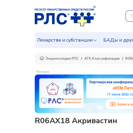
Лекарства и субстанции
БАДы и дру
Энциклопедия РЛС
АТХ Классификация
R06A
Реклама
R06AX18 Акривастин