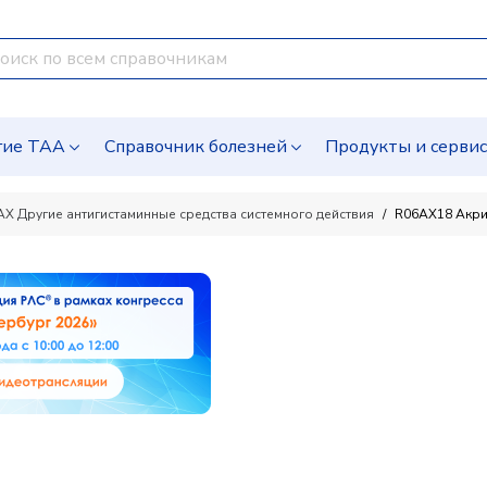
гие ТАА
Справочник болезней
Продукты и серви
X Другие антигистаминные средства системного действия
R06AX18 Акри