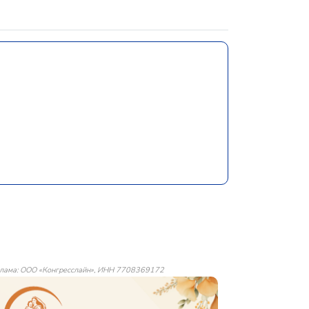
лама: ООО «Конгресслайн», ИНН 7708369172