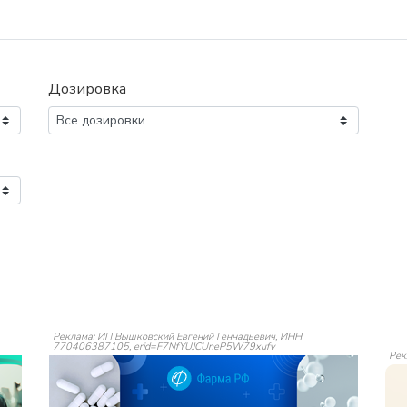
Дозировка
Реклама: ИП Вышковский Евгений Геннадьевич, ИНН
770406387105, erid=F7NfYUJCUneP5W79xufv
Рек