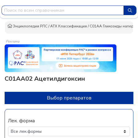
Энциклопедия РЛС
/
АТХ Классификация
/
C01AA Гликозиды наперст
Реклама
C01AA02 Ацетилдигоксин
Выбор препаратов
Лек. форма