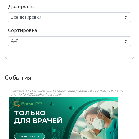
Дозировка
Сортировка
События
Реклама: ИП Вышковский Евгений Геннадьевич, ИНН 770406387105,
erid=F7NfYUJCUneP5W78VwNF