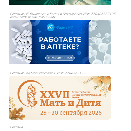
Реклама: ИП Вышковский Евгений Геннадьевич, ИНН 770406387105,
erid=F7NfYUJCUneP5W79xufv
Реклама: ООО «Конгресслайн», ИНН 7708369172
Реклама