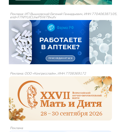
Реклама: ИП Вышковский Евгений Геннадьевич, ИНН 770406387105,
erid=F7NfYUJCUneP5W79xufv
Реклама: ООО «Конгресслайн», ИНН 7708369172
Реклама