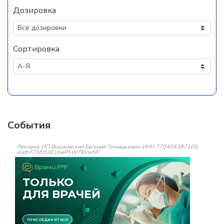
Дозировка
Сортировка
События
Реклама: ИП Вышковский Евгений Геннадьевич, ИНН 770406387105,
erid=F7NfYUJCUneP5W78VwNF