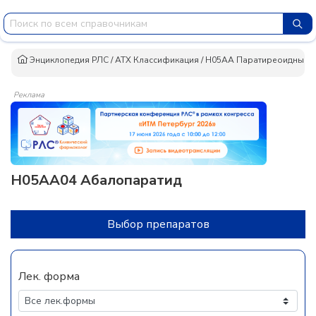
Энциклопедия РЛС
/
АТХ Классификация
/
H05AA Паратиреоидные г
Реклама
H05AA04 Абалопаратид
Выбор препаратов
Лек. форма