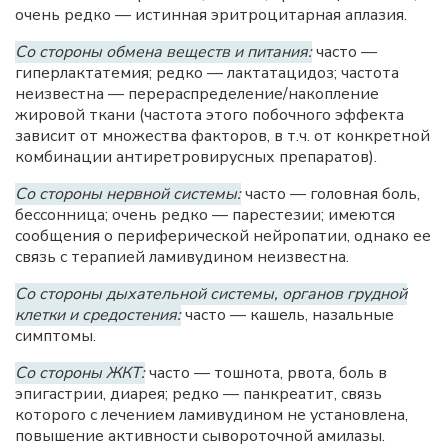
очень редко — истинная эритроцитарная аплазия.
Со стороны обмена веществ и питания:
часто —
гиперлактатемия; редко — лактатацидоз; частота
неизвестна — перераспределение/накопление
жировой ткани (частота этого побочного эффекта
зависит от множества факторов, в т.ч. от конкретной
комбинации антиретровирусных препаратов).
Со стороны нервной системы:
часто — головная боль,
бессонница; очень редко — парестезии; имеются
сообщения о периферической нейропатии, однако ее
связь с терапией ламивудином неизвестна.
Со стороны дыхательной системы, органов грудной
клетки и средостения:
часто — кашель, назальные
симптомы.
Со стороны ЖКТ:
часто — тошнота, рвота, боль в
эпигастрии, диарея; редко — панкреатит, связь
которого с лечением ламивудином не установлена,
повышение активности сывороточной амилазы.