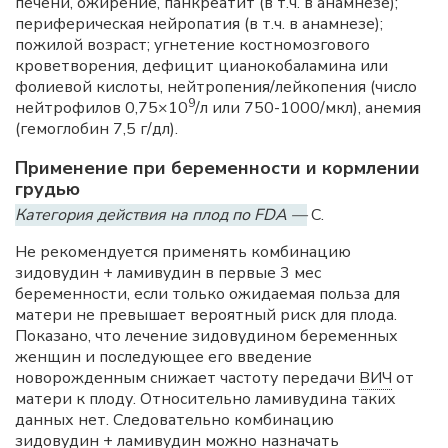
печени, ожирение, панкреатит (в т.ч. в анамнезе);
периферическая нейропатия (в т.ч. в анамнезе);
пожилой возраст; угнетение костномозгового
кроветворения, дефицит цианокобаламина или
фолиевой кислоты, нейтропения/лейкопения (число
9
нейтрофилов 0,75×10
/л или 750-1000/мкл), анемия
(гемоглобин 7,5 г/дл).
Применение при беременности и кормлении
грудью
Категория действия на плод по FDA —
C.
Не рекомендуется применять комбинацию
зидовудин + ламивудин в первые 3 мес
беременности, если только ожидаемая польза для
матери не превышает вероятный риск для плода.
Показано, что лечение зидовудином беременных
женщин и последующее его введение
новорожденным снижает частоту передачи
ВИЧ
от
матери к плоду. Относительно ламивудина таких
данных нет. Следовательно комбинацию
зидовудин + ламивудин можно назначать