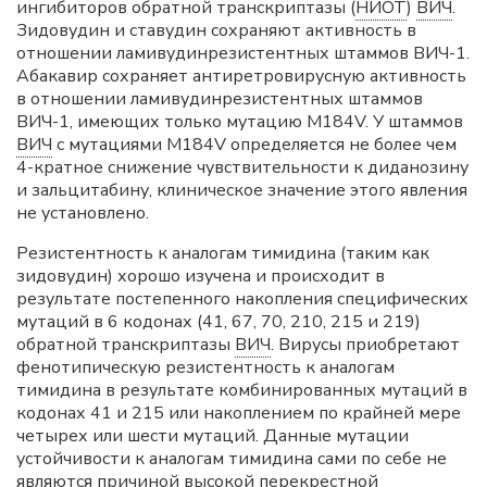
ингибиторов обратной транскриптазы (
НИОТ
)
ВИЧ
.
Зидовудин и ставудин сохраняют активность в
отношении ламивудинрезистентных штаммов ВИЧ-1.
Абакавир сохраняет антиретровирусную активность
в отношении ламивудинрезистентных штаммов
ВИЧ-1, имеющих только мутацию M184V. У штаммов
ВИЧ
с мутациями M184V определяется не более чем
4-кратное снижение чувствительности к диданозину
и зальцитабину, клиническое значение этого явления
не установлено.
Резистентность к аналогам тимидина (таким как
зидовудин) хорошо изучена и происходит в
результате постепенного накопления специфических
мутаций в 6 кодонах (41, 67, 70, 210, 215 и 219)
обратной транскриптазы
ВИЧ
. Вирусы приобретают
фенотипическую резистентность к аналогам
тимидина в результате комбинированных мутаций в
кодонах 41 и 215 или накоплением по крайней мере
четырех или шести мутаций. Данные мутации
устойчивости к аналогам тимидина сами по себе не
являются причиной высокой перекрестной