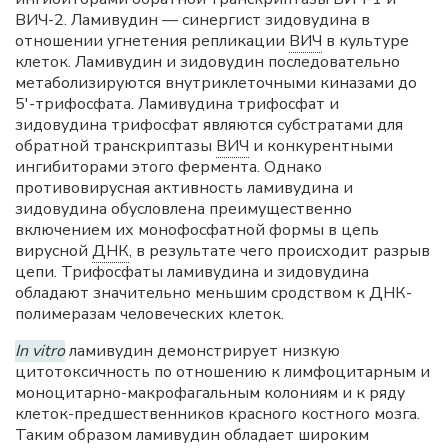
ВИЧ-2. Ламивудин — синергист зидовудина в
отношении угнетения репликации
ВИЧ
в культуре
клеток. Ламивудин и зидовудин последовательно
метаболизируются внутриклеточными киназами до
5'-трифосфата. Ламивудина трифосфат и
зидовудина трифосфат являются субстратами для
обратной транскриптазы
ВИЧ
и конкурентными
ингибиторами этого фермента. Однако
противовирусная активность ламивудина и
зидовудина обусловлена преимущественно
включением их монофосфатной формы в цепь
вирусной
ДНК
, в результате чего происходит разрыв
цепи. Трифосфаты ламивудина и зидовудина
обладают значительно меньшим сродством к ДНК-
полимеразам человеческих клеток.
In vitro
ламивудин демонстрирует низкую
цитотоксичность по отношению к лимфоцитарным и
моноцитарно-макрофагальным колониям и к ряду
клеток-предшественников красного костного мозга.
Таким образом ламивудин обладает широким