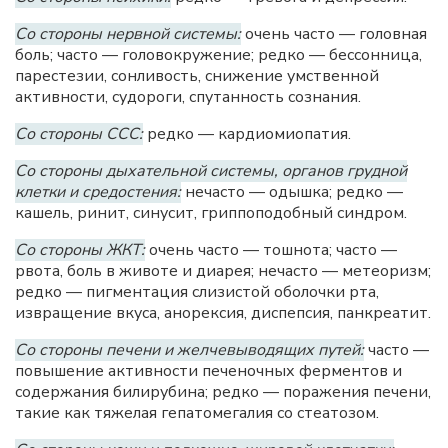
Со стороны нервной системы:
очень часто — головная
боль; часто — головокружение; редко — бессонница,
парестезии, сонливость, снижение умственной
активности, судороги, спутанность сознания.
Со стороны ССС:
редко — кардиомиопатия.
Со стороны дыхательной системы, органов грудной
клетки и средостения:
нечасто — одышка; редко —
кашель, ринит, синусит, гриппоподобный синдром.
Со стороны ЖКТ:
очень часто — тошнота; часто —
рвота, боль в животе и диарея; нечасто — метеоризм;
редко — пигментация слизистой оболочки рта,
извращение вкуса, анорексия, диспепсия, панкреатит.
Со стороны печени и желчевыводящих путей:
часто —
повышение активности печеночных ферментов и
содержания билирубина; редко — поражения печени,
такие как тяжелая гепатомегалия со стеатозом.