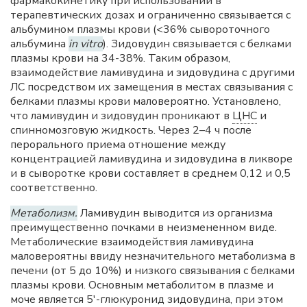
фармакокинетику при использовании в
терапевтических дозах и ограниченно связывается с
альбумином плазмы крови (<36% сывороточного
альбумина
in vitro
). Зидовудин связывается с белками
плазмы крови на 34-38%. Таким образом,
взаимодействие ламивудина и зидовудина с другими
ЛС посредством их замещения в местах связывания с
белками плазмы крови маловероятно. Установлено,
что ламивудин и зидовудин проникают в
ЦНС
и
спинномозговую жидкость. Через 2–4 ч после
перорального приема отношение между
концентрацией ламивудина и зидовудина в ликворе
и в сыворотке крови составляет в среднем 0,12 и 0,5
соответственно.
Метаболизм.
Ламивудин выводится из организма
преимущественно почками в неизмененном виде.
Метаболические взаимодействия ламивудина
маловероятны ввиду незначительного метаболизма в
печени (от 5 до 10%) и низкого связывания с белками
плазмы крови. Основным метаболитом в плазме и
моче является 5'-глюкуронид зидовудина, при этом