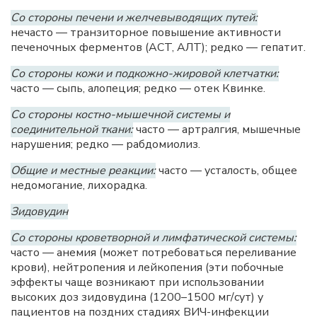
Со стороны печени и желчевыводящих путей:
нечасто — транзиторное повышение активности
печеночных ферментов (ACT, АЛТ); редко — гепатит.
Со стороны кожи и подкожно-жировой клетчатки:
часто — сыпь, алопеция; редко — отек Квинке.
Со стороны костно-мышечной системы и
соединительной ткани:
часто — артралгия, мышечные
нарушения; редко — рабдомиолиз.
Общие и местные реакции:
часто — усталость, общее
недомогание, лихорадка.
Зидовудин
Со стороны кроветворной и лимфатической системы:
часто — анемия (может потребоваться переливание
крови), нейтропения и лейкопения (эти побочные
эффекты чаще возникают при использовании
высоких доз зидовудина (1200–1500 мг/сут) у
пациентов на поздних стадиях ВИЧ-инфекции