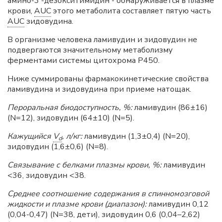
амино-3'-дезокситимидин - обнаруживается в плазме
крови,
AUC
этого метаболита составляет пятую часть
AUC
зидовудина.
В организме человека ламивудин и зидовудин не
подвергаются значительному метаболизму
ферментами системы цитохрома P450.
Ниже суммированы фармакокинетические свойства
ламивудина и зидовудина при приеме натощак.
Пероральная биодоступность, %:
ламивудин (86±16)
(N=12), зидовудин (64±10) (N=5).
Кажущийся
V
, л/кг:
ламивудин (1,3±0,4) (N=20),
d
зидовудин (1,6±0,6) (N=8).
Связывание с белками плазмы крови, %:
ламивудин
<36, зидовудин <38.
Среднее соотношение содержания в спинномозговой
жидкости и плазме крови (диапазон):
ламивудин 0,12
(0,04-0,47) (N=38, дети), зидовудин 0,6 (0,04–2,62)