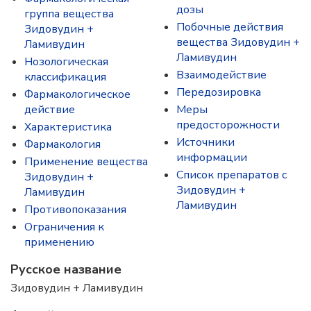
дозы
группа вещества
Побочные действия
Зидовудин +
вещества Зидовудин +
Ламивудин
Ламивудин
Нозологическая
Взаимодействие
классификация
Передозировка
Фармакологическое
действие
Меры
предосторожности
Характеристика
Источники
Фармакология
информации
Применение вещества
Список препаратов с
Зидовудин +
Зидовудин +
Ламивудин
Ламивудин
Противопоказания
Ограничения к
применению
Русское название
Зидовудин + Ламивудин