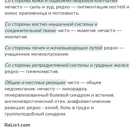
Со стороны кожи и подкожно-жировой клетчатки:
нечасто — сыпь и зуд; редко — пигментация ногтей и
кожи, крапивница и потливость.
Со стороны костно-мышечной системы и
соединительной ткани:
часто — миалгия; нечасто —
миопатия.
Со стороны почек и мочевыводящих путей:
редко —
учащенное мочеиспускание.
Со стороны репродуктивной системы и грудных желез:
редко — гинекомастия.
Общие и местные реакции:
часто — общее
недомогание; нечасто — лихорадка,
генерализованный болевой синдром и астения,
ангионевротический отек, анафилактические
реакции; редко - озноб, боль в груди и
гриппоподобный синдром.
RxList.com