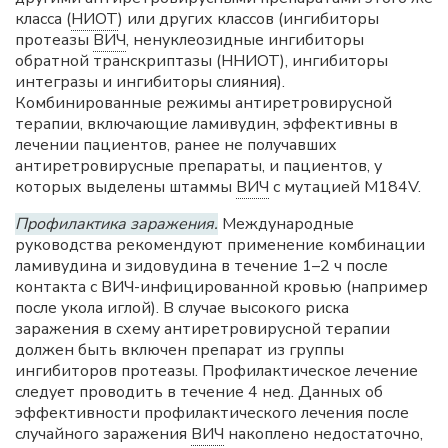
класса (
НИОТ
) или других классов (ингибиторы
протеазы
ВИЧ
, ненуклеозидные ингибиторы
обратной транскриптазы (ННИОТ), ингибиторы
интегразы и ингибиторы слияния).
Комбинированные режимы антиретровирусной
терапии, включающие ламивудин, эффективны в
лечении пациентов, ранее не получавших
антиретровирусные препараты, и пациентов, у
которых выделены штаммы
ВИЧ
с мутацией M184V.
Профилактика заражения.
Международные
руководства рекомендуют применение комбинации
ламивудина и зидовудина в течение 1–2 ч после
контакта с ВИЧ-инфицированной кровью (например
после укола иглой). В случае высокого риска
заражения в схему антиретровирусной терапии
должен быть включен препарат из группы
ингибиторов протеазы. Профилактическое лечение
следует проводить в течение 4 нед. Данных об
эффективности профилактического лечения после
случайного заражения
ВИЧ
накоплено недостаточно,