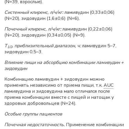
(N=39, взрослые).
Системный клиренс, л/ч/кг:
ламивудин (0,33±0,06)
(N=20), зидовудин (1,6±0,6) (N=6).
Почечный клиренс, л/ч/кг:
ламивудин (0,22±0,06)
(N=20), зидовудин (0,34±0,05) (N=9).
T
, приблизительный диапазон, ч:
ламивудин 5–7,
1/2
зидовудин 0,5–3.
Влияние пищи на абсорбцию комбинации ламивудин +
зидовудин
Комбинацию ламивудин + зидовудин можно
применять независимо от приема пищи, т.к.
AUC
ламивудина и зидовудина мало отличался после
приема комбинации вместе с пищей и натощак у
здоровых добровольцев (N=24).
Особые группы пациентов
Почечная недостаточность.
Применение комбинации