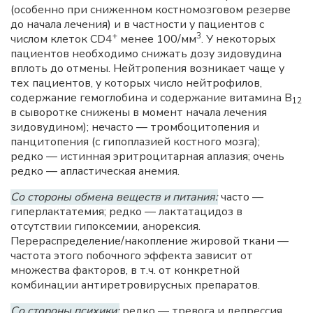
(особенно при сниженном костномозговом резерве
до начала лечения) и в частности у пациентов с
+
3
числом клеток CD4
менее 100/мм
. У некоторых
пациентов необходимо снижать дозу зидовудина
вплоть до отмены. Нейтропения возникает чаще у
тех пациентов, у которых число нейтрофилов,
содержание гемоглобина и содержание витамина В
12
в сыворотке снижены в момент начала лечения
зидовудином); нечасто — тромбоцитопения и
панцитопения (с гипоплазией костного мозга);
редко — истинная эритроцитарная аплазия; очень
редко — апластическая анемия.
Со стороны обмена веществ и питания:
часто —
гиперлактатемия; редко — лактатацидоз в
отсутствии гипоксемии, анорексия.
Перераспределение/накопление жировой ткани —
частота этого побочного эффекта зависит от
множества факторов, в т.ч. от конкретной
комбинации антиретровирусных препаратов.
Со стороны психики:
редко — тревога и депрессия.