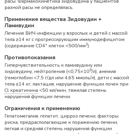
расы. Фармакокинетика зидовудина у пациентов
разной расы не определялась.
Применение вещества Зидовудин +
Ламивудин
Лечение ВИЧ-инфекции у взрослых и детей с массой
тела ≥14 кг с прогрессирующим иммунодефицитом
+
3
(содержание СD4
клеток <500/мм
).
Противопоказания
Гиперчувствительность к ламивудину или
9
зидовудину, нейтропения (<0,75×10
/л), анемия
(гемоглобин <7,5 г/дл или 4,65 ммоль/л), дети с массой
тела ≤14 кг, лактация, нарушение функции почек при
Cl креатинина
<50 мл/мин, тяжелая степень
нарушения функции печени.
Ограничения к применению
Гепатомегалия, гепатит, цирроз печени, факторы
риска, предрасполагающие к поражению печени,
легкая и средняя степень нарушения функции