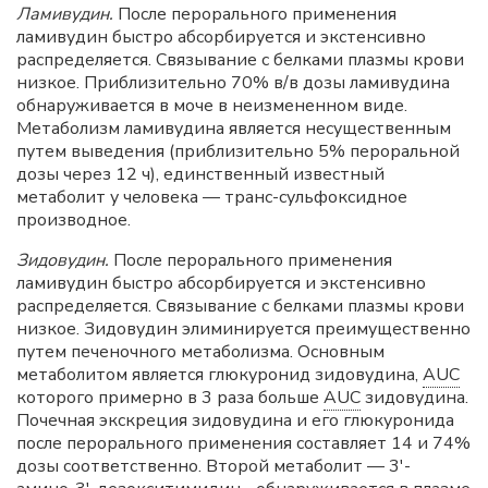
Ламивудин.
После перорального применения
ламивудин быстро абсорбируется и экстенсивно
распределяется. Связывание с белками плазмы крови
низкое. Приблизительно 70% в/в дозы ламивудина
обнаруживается в моче в неизмененном виде.
Метаболизм ламивудина является несущественным
путем выведения (приблизительно 5% пероральной
дозы через 12 ч), единственный известный
метаболит у человека — транс-сульфоксидное
производное.
Зидовудин.
После перорального применения
ламивудин быстро абсорбируется и экстенсивно
распределяется. Связывание с белками плазмы крови
низкое. Зидовудин элиминируется преимущественно
путем печеночного метаболизма. Основным
метаболитом является глюкуронид зидовудина,
AUC
которого примерно в 3 раза больше
AUC
зидовудина.
Почечная экскреция зидовудина и его глюкуронида
после перорального применения составляет 14 и 74%
дозы соответственно. Второй метаболит — 3'-