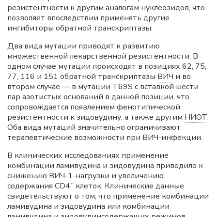
резистентности к другим аналогам нуклеозидов, что
позволяет впоследствии применять другие
ингибиторы обратной транскриптазы.
Два вида мутации приводят к развитию
множественной лекарственной резистентности. В
одном случае мутации происходят в позициях 62, 75,
77, 116 и 151 обратной транскриптазы
ВИЧ
и во
втором случае — в мутации T69S с вставкой шести
пар азотистых оснований в данной позиции, что
сопровождается появлением фенотипической
резистентности к зидовудину, а также другим
НИОТ
.
Оба вида мутаций значительно ограничивают
терапевтические возможности при ВИЧ-инфекции.
В клинических исследованиях применение
комбинации ламивудина и зидовудина приводило к
снижению ВИЧ-1-нагрузки и увеличению
+
содержания CD4
клеток. Клинические данные
свидетельствуют о том, что применение комбинации
ламивудина и зидовудина или комбинации
ламивудина и зидовудинсодержащих режимов