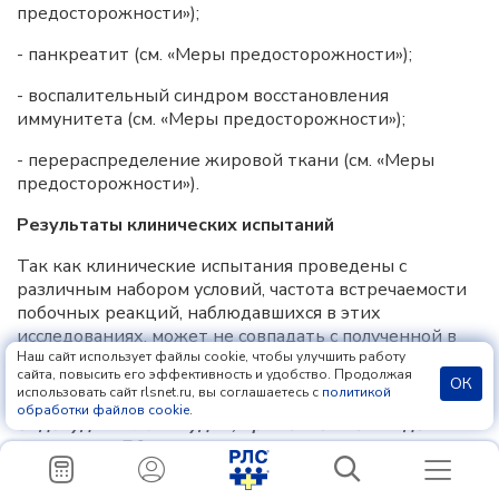
предосторожности»);
- панкреатит (см. «Меры предосторожности»);
- воспалительный синдром восстановления
иммунитета (см. «Меры предосторожности»);
- перераспределение жировой ткани (см. «Меры
предосторожности»).
Результаты клинических испытаний
Так как клинические испытания проведены с
различным набором условий, частота встречаемости
побочных реакций, наблюдавшихся в этих
исследованиях, может не совпадать с полученной в
других исследованиях и наблюдаемой в клинической
Наш сайт использует файлы cookie, чтобы улучшить работу
сайта, повысить его эффективность и удобство. Продолжая
практике.
ОК
использовать сайт rlsnet.ru, вы соглашаетесь с
политикой
обработки файлов cookie
.
Зидовудин + ламивудин, применяемые в виде
отдельных ЛС
В 4 рандомизированных контролируемых