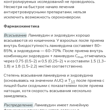
контролируемых исследований не проводилось.
Несмотря на быстрое начало лечения
антиретровирусными препаратами, нельзя
исключить возможность сероконверсии.
Фармакокинетика
Всасывание
. Ламивудин и зидовудин хорошо
всасываются из кишечника. У взрослых после приема
внутрь биодоступность ламивудина составляет 80–
85%, а зидовудина — 60–70%. После приема внутрь
комбинации зидовудин + ламивудин С
отмечались
max
через 0,75 (0,5–2) и 0,5 (0,25–2) ч и составили 1,5 (1,3–
1,8) и 1,8 (1,5–2,2) мкг/мл соответственно.
Степень всасывания ламивудина и зидовудина
(основываясь на значении AUC) и
T
после приема с
1/2
пищей были сходными с показателями после приема
натощак, хотя скорость всасывания несколько
замедлялась.
Распределение.
Ламивудин имеет линейную