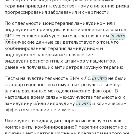
терапии приводит к существенному снижению риска
прогрессирования заболевания и смертности.
По отдельности монотерапия ламивудином или
зидовудином приводила к возникновению изолятов
ВИЧ
со сниженной чувствительностью к ним
in vitro
.
Клинические данные свидетельствуют о том, что
комбинированная терапия ламивудином и
зидовудином задерживает появление
зидовудинрезистентных штаммов у пациентов,
ранее не получавших антиретровирусную терапию.
Тесты на чувствительность
ВИЧ
к ЛС
in vitro
не были
стандартизованы, поэтому на их результаты могут
влиять различные методологические факторы. В
настоящее время связь между чувствительностью к
ламивудину и/или зидовудину
in vitro
и клиническим
эффектом терапии не изучена.
Ламивудин и зидовудин широко используются как
компоненты комбинированной терапии совместно с
другими антиретровирусными препаратами этого же