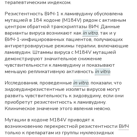
терапевтическим индексом.
Резистентность ВИЧ-1 к ламивудину обусловлена
мутацией в 184 кодоне (M184V) рядом с активным
центром обратной транскриптазы
ВИЧ
. Данные
варианты вируса возникают как
in vitro
, так и у
ВИЧ-1-инфицированных пациентов, получающих
антиретровирусные режимы терапии, включающие
ламивудин. Штаммы вируса с M184V мутацией
демонстрируют значительное снижение
чувствительности к ламивудину и показывают
меньшую репликативную активность
in vitro
.
Исследования, проведенные
in vitro
, показали, что
зидовудинрезистентные изоляты вирусов могут
развить чувствительность к зидовудину, если они
приобретут резистентность к ламивудину.
Клиническое значение этого явления неясно.
Мутации в кодоне M184V приводят к
возникновению перекрестной резистентности
ВИЧ
только к препаратам из группы нуклеозидных