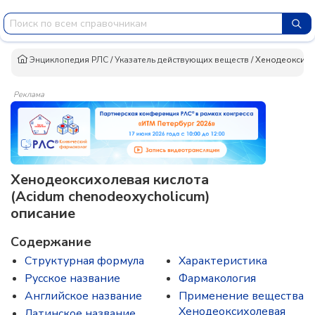
Энциклопедия РЛС
/
Указатель действующих веществ
/
Хенодеоксихо
Реклама
Хенодеоксихолевая кислота
(Acidum chenodeoxycholicum)
описание
Содержание
Структурная формула
Характеристика
Русское название
Фармакология
Английское название
Применение вещества
Хенодеоксихолевая
Латинское название