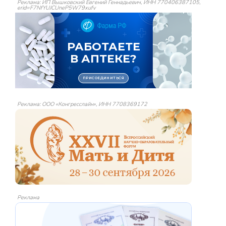
Реклама: ИП Вышковский Евгений Геннадьевич, ИНН 770406387105,
erid=F7NfYUJCUneP5W79xufv
Реклама: ООО «Конгресслайн», ИНН 7708369172
Реклама