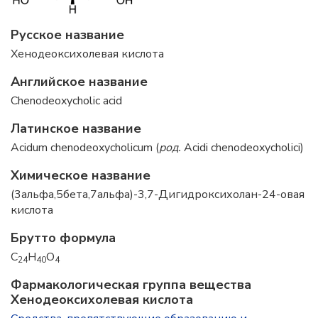
Русское название
Хенодеоксихолевая кислота
Английское название
Chenodeoxycholic acid
Латинское название
Acidum chenodeoxycholicum (
род.
Acidi chenodeoxycholici)
Химическое название
(3альфа,5бета,7альфа)-3,7-Дигидроксихолан-24-овая
кислота
Брутто формула
C
H
O
24
40
4
Фармакологическая группа вещества
Хенодеоксихолевая кислота