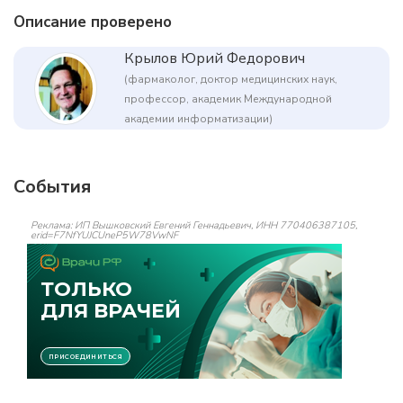
Описание проверено
Крылов Юрий Федорович
(фармаколог, доктор медицинских наук,
профессор, академик Международной
академии информатизации)
События
Реклама: ИП Вышковский Евгений Геннадьевич, ИНН 770406387105,
erid=F7NfYUJCUneP5W78VwNF