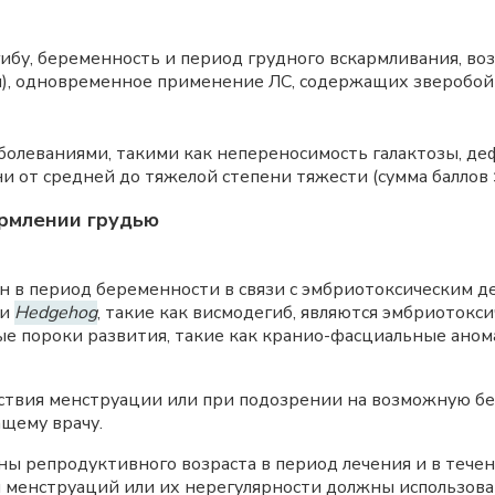
бу, беременность и период грудного вскармливания, воз
н), одновременное применение ЛС, содержащих зверобо
олеваниями, такими как непереносимость галактозы, де
 от средней до тяжелой степени тяжести (сумма баллов 
рмлении грудью
 в период беременности в связи с эмбриотоксическим д
ти
Hedgehog
, такие как висмодегиб, являются эмбриоток
е пороки развития, такие как кранио-фасциальные аном
утствия менструации или при подозрении на возможную 
щему врачу.
ы репродуктивного возраста в период лечения и в течен
ия менструаций или их нерегулярности должны использо