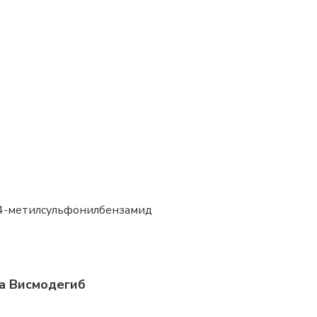
-4-метилсульфонилбензамид
а Висмодегиб