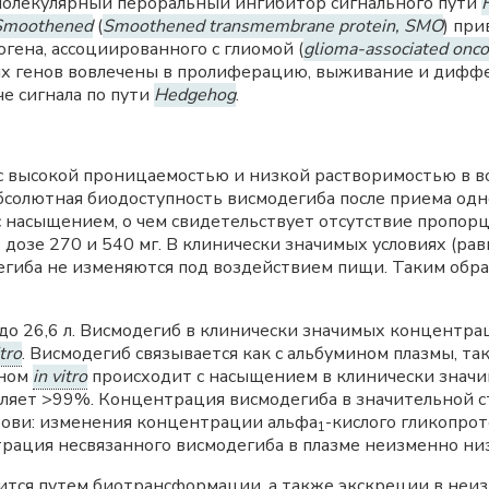
олекулярный пероральный ингибитор сигнального пути
Smoothened
(
Smoothened transmembrane protein, SMO
) пр
ена, ассоциированного с глиомой (
glioma-associated onco
тих генов вовлечены в пролиферацию, выживание и дифф
е сигнала по пути
Hedgehog
.
 высокой проницаемостью и низкой растворимостью в вод
солютная биодоступность висмодегиба после приема одн
с насыщением, о чем свидетельствует отсутствие пропор
дозе 270 и 540 мг. В клинически значимых условиях (рав
гиба не изменяются под воздействием пищи. Таким обр
до 26,6 л. Висмодегиб в клинически значимых концентра
itro
. Висмодегиб связывается как с альбумином плазмы, так
ином
in vitro
происходит с насыщением в клинически значи
ляет >99%. Концентрация висмодегиба в значительной 
крови: изменения концентрации альфа
-кислого гликопро
1
трация несвязанного висмодегиба в плазме неизменно низ
тся путем биотрансформации, а также экскреции в неи