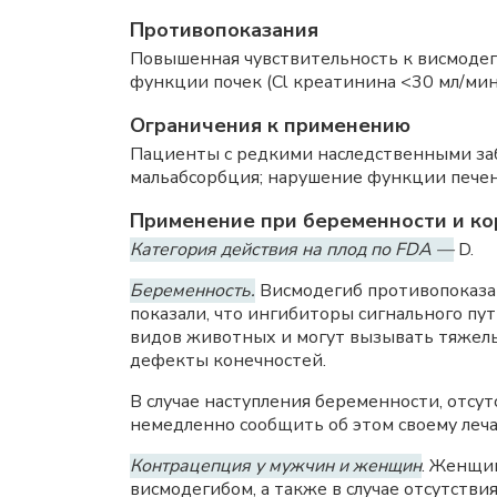
Противопоказания
Повышенная чувствительность к висмодеги
функции почек (Cl креатинина <30 мл/ми
Ограничения к применению
Пациенты с редкими наследственными заб
мальабсорбция; нарушение функции печени
Применение при беременности и ко
Категория действия на плод по FDA —
D.
Беременность.
Висмодегиб противопоказан
показали, что ингибиторы сигнального пу
видов животных и могут вызывать тяжелы
дефекты конечностей.
В случае наступления беременности, отс
немедленно сообщить об этом своему леча
Контрацепция у мужчин и женщин
. Женщин
висмодегибом, а также в случае отсутств