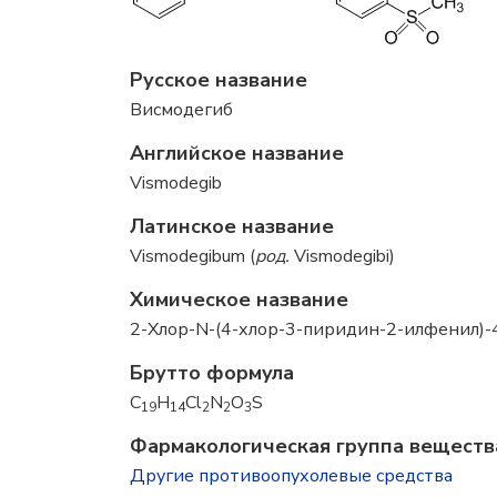
Русское название
Висмодегиб
Английское название
Vismodegib
Латинское название
Vismodegibum (
род.
Vismodegibi)
Химическое название
2-Хлор-N-(4-хлор-3-пиридин-2-илфенил)
Брутто формула
C
H
Cl
N
O
S
19
14
2
2
3
Фармакологическая группа веществ
Другие противоопухолевые средства