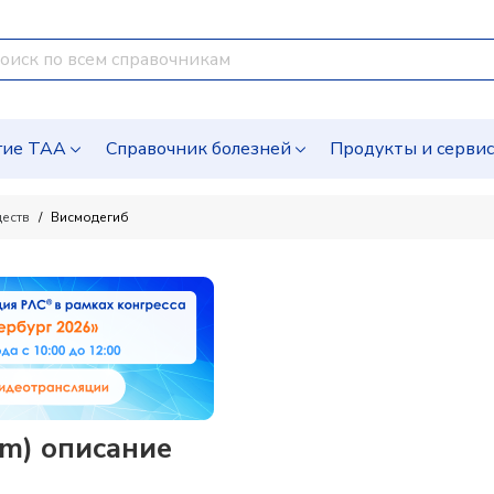
гие ТАА
Справочник болезней
Продукты и серви
ществ
Висмодегиб
m) описание