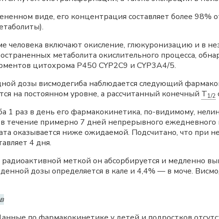
мененном виде, его концентрация составляет более 98%
етаболиты).
ме человека включают окисление, глюкуронизацию и в н
остраненных метаболита окислительного процесса, обна
рментов цитохрома Р450 CYP2С9 и CYP3A4/5.
дной дозы висмодегиба наблюдается следующий фармак
тся на постоянном уровне, а рассчитанный конечный
T
1/2
 1 раз в день его фармакокинетика, по-видимому, нели
 в течение примерно 7 дней непрерывного ежедневного 
рата оказывается ниже ожидаемой. Подсчитано, что при
авляет 4 дня.
с радиоактивной меткой он абсорбируется и медленно вы
денной дозы определяется в кале и 4,4% — в моче. Висм
в
анные по фармакокинетике у детей и подростков отсутс