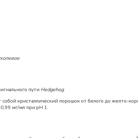
ухолевое
.
сигнального пути
Hedgehog
.
ет собой кристаллический порошок от белого до желто-ко
0,99 мг/мл при pH 1.