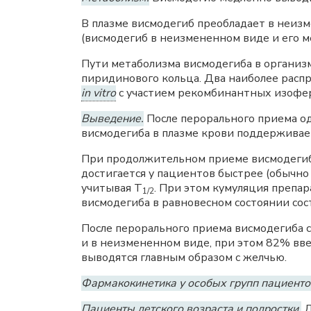
В плазме висмодегиб преобладает в неиз
(висмодегиб в неизмененном виде и его м
Пути метаболизма висмодегиба в организ
пиридинового кольца. Два наиболее распр
in vitro
с участием рекомбинантных изофе
Выведение.
После перорального приема о
висмодегиба в плазме крови поддерживае
При продолжительном приеме висмодегиба
достигается у пациентов быстрее (обычно
учитывая Т
. При этом кумуляция препа
1/2
висмодегиба в равновесном состоянии сост
После перорального приема висмодегиба 
и в неизмененном виде, при этом 82% вве
выводятся главным образом с желчью.
Фармакокинетика у особых групп пациенто
Пациенты детского возраста и подростки.
Д