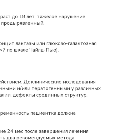
раст до 18 лет, тяжелое нарушение
й продырявленный.
фицит лактазы или глюкозо-галактозная
>7 по шкале Чайлд-Пью).
ействием. Доклинические исследования
сичными и/или тератогенными у различных
алии, дефекты срединных структур,
беременность пациентка должна
ие 24 мес после завершения лечения
вать два рекомендуемых метода