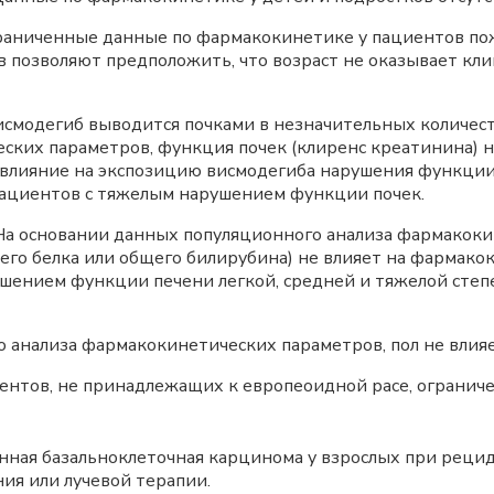
аниченные данные по фармакокинетике у пациентов пож
 позволяют предположить, что возраст не оказывает кл
смодегиб выводится почками в незначительных количест
ских параметров, функция почек (клиренс креатинина) 
я влияние на экспозицию висмодегиба нарушения функции
пациентов с тяжелым нарушением функции почек.
а основании данных популяционного анализа фармакоки
его белка или общего билирубина) не влияет на фармако
шением функции печени легкой, средней и тяжелой степе
 анализа фармакокинетических параметров, пол не влия
нтов, не принадлежащих к европеоидной расе, ограниче
нная базальноклеточная карцинома у взрослых при рецид
ия или лучевой терапии.