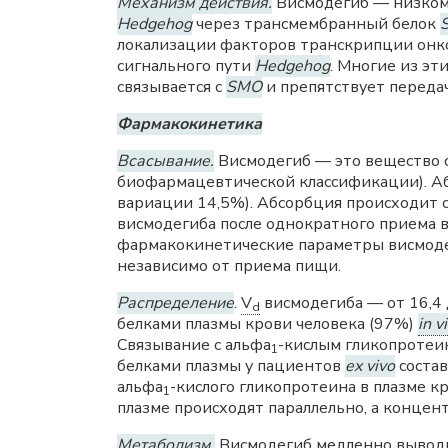
Механизм действия.
Висмодегиб — низком
Hedgehog
через трансмембранный белок
локализации факторов транскрипции онког
сигнального пути
Hedgehog
. Многие из э
связывается с
SMO
и препятствует передач
Фармакокинетика
Всасывание.
Висмодегиб — это вещество с
биофармацевтической классификации). Аб
вариации 14,5%). Абсорбция происходит 
висмодегиба после однократного приема в 
фармакокинетические параметры висмоде
независимо от приема пищи.
Распределение
.
V
висмодегиба — от 16,4 
d
белками плазмы крови человека (97%)
in v
Cвязывание с альфа
-кислым гликопроте
1
белками плазмы у пациентов
ex vivo
состав
альфа
-кислого гликопротеина в плазме 
1
плазме происходят параллельно, а концен
Метаболизм.
Висмодегиб медленно выводи