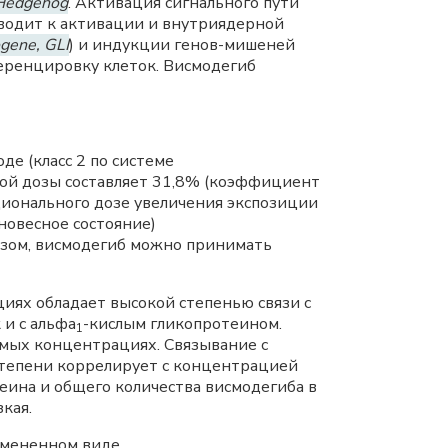
Hedgehog
. Активация сигнального пути
иводит к активации и внутриядерной
gene, GLI
) и индукции генов-мишеней
еренцировку клеток. Висмодегиб
е (класс 2 по системе
ой дозы составляет 31,8% (коэффициент
ционального дозе увеличения экспозиции
новесное состояние)
азом, висмодегиб можно принимать
циях обладает высокой степенью связи с
 и с альфа
-кислым гликопротеином.
1
мых концентрациях. Связывание с
степени коррелирует с концентрацией
теина и общего количества висмодегиба в
кая.
змененном виде.