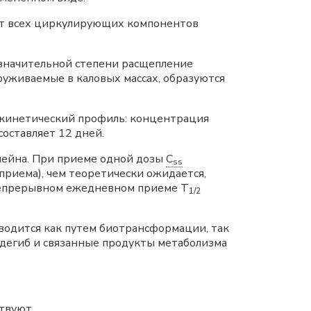
 от всех циркулирующих компонентов
езначительной степени расщепление
руживаемые в каловых массах, образуются
окинетический профиль: концентрация
составляет 12 дней.
нейна. При приеме одной дозы
C
ss
приема), чем теоретически ожидается,
 непрерывном ежедневном приеме Т
1/2
водится как путем биотрансформации, так
одегиб и связанные продукты метаболизма
твуют.