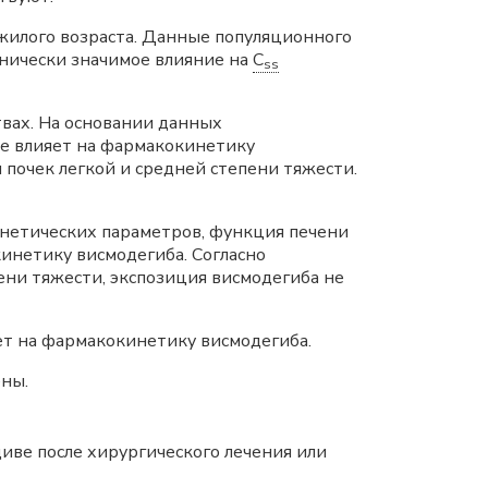
илого возраста. Данные популяционного
инически значимое влияние на
C
ss
вах. На основании данных
не влияет на фармакокинетику
 почек легкой и средней степени тяжести.
нетических параметров, функция печени
кинетику висмодегиба. Согласно
ни тяжести, экспозиция висмодегиба не
ет на фармакокинетику висмодегиба.
ны.
иве после хирургического лечения или