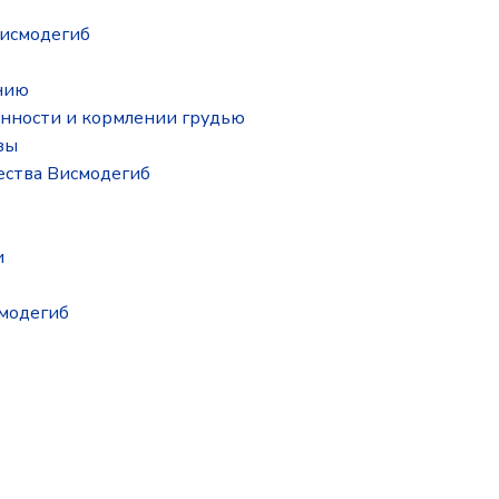
исмодегиб
нию
нности и кормлении грудью
зы
ества Висмодегиб
и
смодегиб