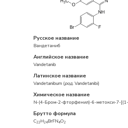
Русское название
Вандетаниб
Английское название
Vandetanib
Латинское название
Vandetanibum (
род.
Vandetanibi)
Химическое название
N-(4-Бром-2-фторфенил)-6-метокси-7-[(
Брутто формула
C
H
BrFN
O
22
24
4
2