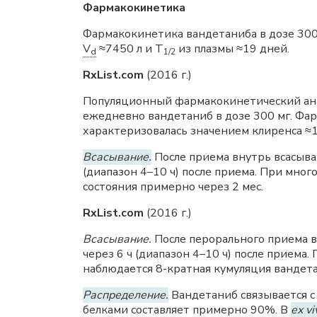
Фармакокинетика
Фармакокинетика вандетаниба в дозе 300
V
≈7450 л и Т
из плазмы ≈19 дней.
d
1/2
RxList.com
(2016 г.)
Популяционный фармакокинетический ана
ежедневно вандетаниб в дозе 300 мг. Фа
характеризовалась значением клиренса ≈13
Всасывание.
После приема внутрь всасыва
(диапазон 4–10 ч) после приема. При мн
состояния примерно через 2 мес.
RxList.com
(2016 г.)
Всасывание.
После перорального приема в
через 6 ч (диапазон 4–10 ч) после прием
наблюдается 8-кратная кумуляция вандета
Распределение.
Вандетаниб связывается с
белками составляет примерно 90%. В
ex vi