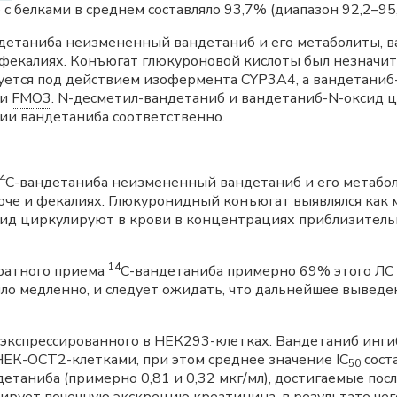
 с белками в среднем составляло 93,7% (диапазон 92,2–95
детаниба неизмененный вандетаниб и его метаболиты, в
 фекалиях. Конъюгат глюкуроновой кислоты был незначит
уется под действием изофермента CYP3A4, а вандетаниб
 и
FMO3
. N-десметил-вандетаниб и вандетаниб-N-оксид 
ии вандетаниба соответственно.
4
С-вандетаниба неизмененный вандетаниб и его метабол
оче и фекалиях. Глюкуронидный конъюгат выявлялся как 
сид циркулируют в крови в концентрациях приблизитель
14
кратного приема
С-вандетаниба примерно 69% этого ЛС 
о медленно, и следует ожидать, что дальнейшее выведен
, экспрессированного в НЕК293-клетках. Вандетаниб инг
НЕК-ОСТ2-клетками, при этом среднее значение
IC
сост
50
таниба (примерно 0,81 и 0,32 мкг/мл), достигаемые посл