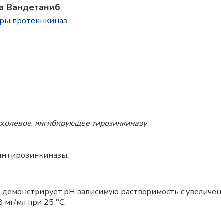
а Вандетаниб
оры протеинкиназ
ухолевое
,
ингибирующее тирозинкиназу
.
интирозинкиназы.
б демонстрирует pH-зависимую растворимость с увеличе
 мг/мл при 25 °C.