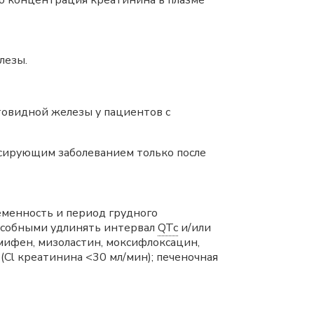
го концентрация креатинина в плазме
лезы.
товидной железы у пациентов с
сирующим заболеванием только после
менность и период грудного
особными удлинять интервал
QTc
и/или
ифен, мизоластин, моксифлоксацин,
 (Cl креатинина <30 мл/мин); печеночная