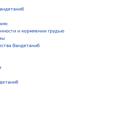
андетаниб
нию
нности и кормлении грудью
зы
ества Вандетаниб
и
ндетаниб