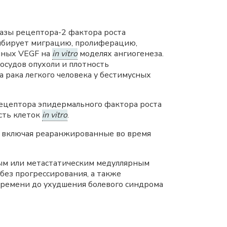
азы рецептора-2 фактора роста
гибирует миграцию, пролиферацию,
нных VEGF на
in vitro
моделях ангиогенеза.
судов опухоли и плотность
а рака легкого человека у бестимусных
рецептора эпидермального фактора роста
сть клеток
in vitro
.
, включая реаранжированные во время
ным или метастатическим медуллярным
ез прогрессирования, а также
 времени до ухудшения болевого синдрома