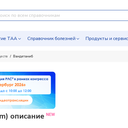
гие ТАА
Справочник болезней
Продукты и серви
ществ
Вандетаниб
um) описание