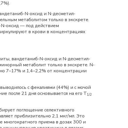
,7%).
андетаниб-N-оксид и N-десметил-
ельным метаболитом только в экскрете.
-N-оксид — под действием
циркулируют в крови в концентрациях
иты, вандетаниб-N-оксид и N-десметил-
минорный метаболит только в экскрете. N-
но 7–17% и 1,4–2,2% от концентрации
выводилось с фекалиями (44%) и с мочой
ие после 21 дня основывается на его Т
1/2
ибирует поглощение селективного
авляет приблизительно 2,1 мкг/мл. Это
е многократного приема в дозах 300 и