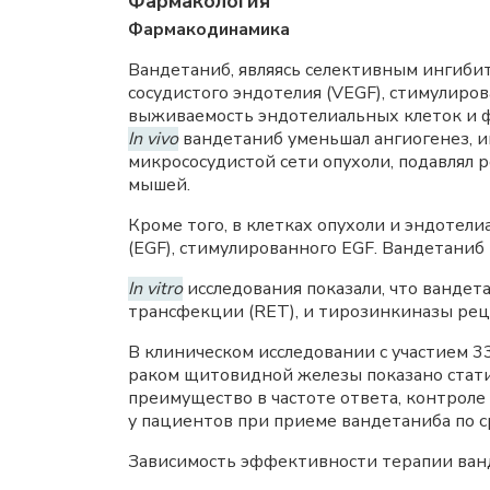
Фармакология
Фармакодинамика
Вандетаниб, являясь селективным ингиби
сосудистого эндотелия (VEGF), стимулир
выживаемость эндотелиальных клеток и 
In vivo
вандетаниб уменьшал ангиогенез, и
микрососудистой сети опухоли, подавлял р
мышей.
Кроме того, в клетках опухоли и эндоте
(EGF), стимулированного EGF. Вандетани
In vitro
исследования показали, что ванде
трансфекции (RET), и тирозинкиназы реце
В клиническом исследовании с участием 
раком щитовидной железы показано стати
преимущество в частоте ответа, контроле
у пациентов при приеме вандетаниба по с
Зависимость эффективности терапии ванд