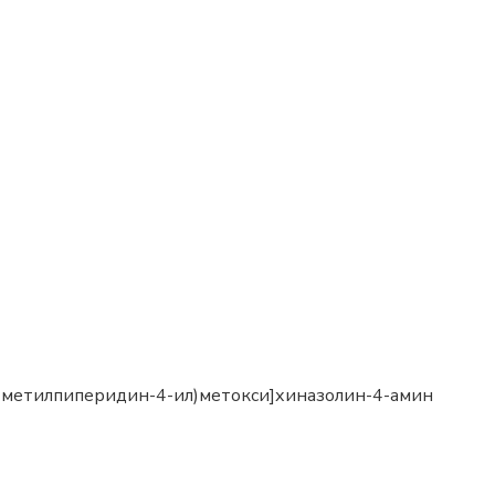
1-метилпиперидин-4-ил)метокси]хиназолин-4-амин