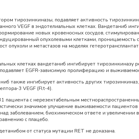
тором тирозинкиназы, подавляет активность тирозинкин
ованного VEGF в эндотелиальных клетках. Вандетаниб ин
формирование новых кровеносных сосудов, стимулирова
ндуцированный опухолевыми клетками, проницаемость со
ост опухоли и метастазов на моделях гетеротрансплантат
лиальных клетках вандетаниб ингибирует тирозинкиназу 
б подавляет EGFR-зависимую пролиферацию и выживаемо
таниб также ингибирует активность других тирозинкиназ
птора-3 VEGF (Flt-4).
331 пациента с нерезектабельным местнораспространен
стически значимое улучшение выживаемости пациентов б
 над заболеванием, биохимическом ответе и увеличении
равнению с плацебо.
етанибом от статуса мутации RET не доказана.