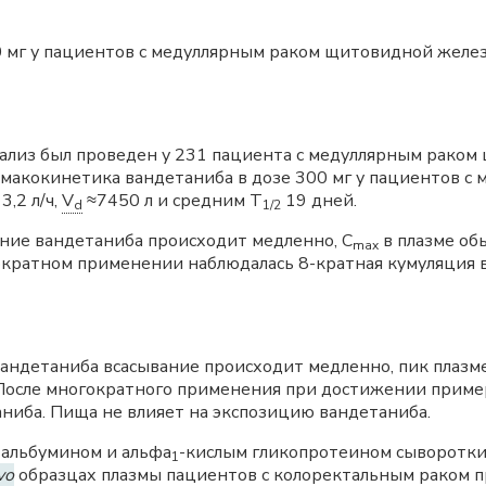
 мг у пациентов с медуллярным раком щитовидной железы
лиз был проведен у 231 пациента с медуллярным рако
рмакокинетика вандетаниба в дозе 300 мг у пациентов 
,2 л/ч,
V
≈7450 л и средним Т
19 дней.
d
1/2
ние вандетаниба происходит медленно, С
в плазме обы
max
огократном применении наблюдалась 8-кратная кумуляция
андетаниба всасывание происходит медленно, пик плаз
а. После многократного применения при достижении приме
ниба. Пища не влияет на экспозицию вандетаниба.
 альбумином и альфа
-кислым гликопротеином сыворотки
1
vo
образцах плазмы пациентов с колоректальным раком п