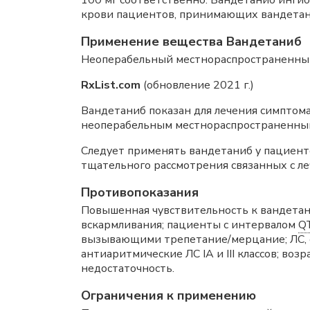
100 мг соответственно. Вандетаниб инги
крови пациентов, принимающих вандетан
Применение вещества Вандетаниб
Неоперабельный местнораспространенный
RxList.com
(обновление 2021 г.)
Вандетаниб показан для лечения симптом
неоперабельным местнораспространенным
Следует применять вандетаниб у пациент
тщательного рассмотрения связанных с л
Противопоказания
Повышенная чувствительность к вандетан
вскармливания; пациенты с интервалом
Q
вызывающими трепетание/мерцание; ЛС, с
антиаритмические ЛС IA и III классов; воз
недостаточность.
Ограничения к применению