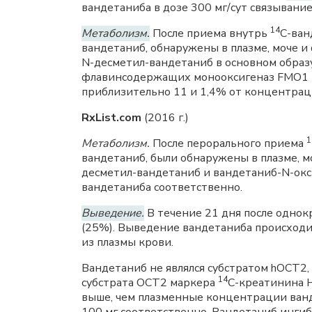
вандетаниба в дозе 300 мг/сут связывание
14
Метаболизм.
После приема внутрь
С-ван
вандетаниб, обнаружены в плазме, моче и
N-десметил-вандетаниб в основном образ
флавинсодержащих монооксигеназ FMO1
приблизительно 11 и 1,4% от концентрац
RxList.com
(2016 г.)
1
Метаболизм.
После перорального приема
вандетаниб, были обнаружены в плазме, м
десметил-вандетаниб и вандетаниб-N-ок
вандетаниба соответственно.
Выведение.
В течение 21 дня после одно
(25%). Выведение вандетаниба происходил
из плазмы крови.
Вандетаниб не являлся субстратом hOСТ2
14
субстрата ОСТ2 маркера
С-креатинина 
выше, чем плазменные концентрации ванде