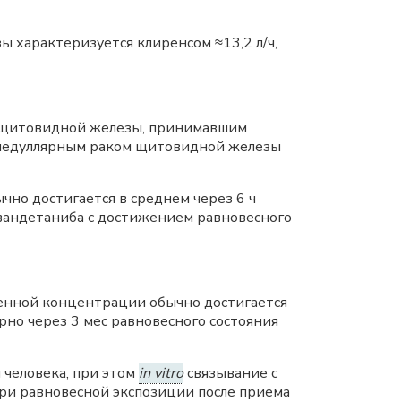
 характеризуется клиренсом ≈13,2 л/ч,
м щитовидной железы, принимавшим
с медуллярным раком щитовидной железы
чно достигается в среднем через 6 ч
 вандетаниба с достижением равновесного
менной концентрации обычно достигается
рно через 3 мес равновесного состояния
 человека, при этом
in vitro
связывание с
ри равновесной экспозиции после приема