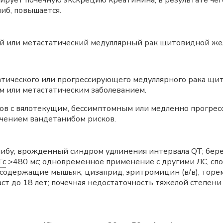
бирует почечную экскрецию креатинина, в результате че
иб, повышается.
 или метастатический медуллярный рак щитовидной же
атического или прогрессирующего медуллярного рака щи
 или метастатическим заболеванием.
ов с вялотекущим, бессимптомным или медленно прогрес
ечением вандетанибом рисков.
ибу; врожденный синдром удлинения интервала QT; бере
Tc
>480 мс; одновременное применение с другими ЛС, сп
одержащие мышьяк, цизаприд, эритромицин (в/в), торем
раст до 18 лет; почечная недостаточность тяжелой степени