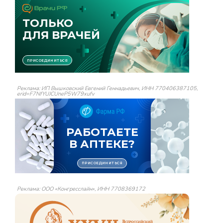
Реклама: ИП Вышковский Евгений Геннадьевич, ИНН 770406387105,
erid=F7NfYUJCUneP5W79xufv
Реклама: ООО «Конгресслайн», ИНН 7708369172