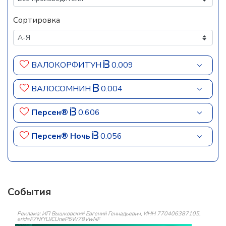
Сортировка
ВАЛОКОРФИТУН
0.009
ВАЛОСОМНИН
0.004
Персен®
0.606
Персен® Ночь
0.056
События
Реклама: ИП Вышковский Евгений Геннадьевич, ИНН 770406387105,
erid=F7NfYUJCUneP5W78VwNF