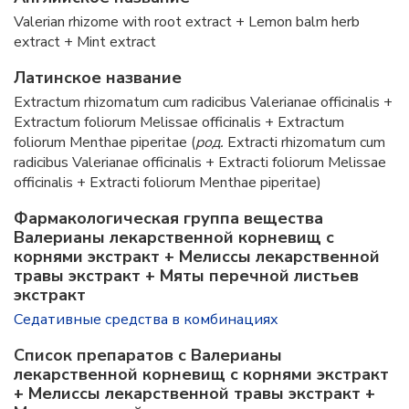
Valerian rhizome with root extract + Lemon balm herb
extract + Mint extract
Латинское название
Extractum rhizomatum cum radicibus Valerianae officinalis +
Extractum foliorum Melissae officinalis + Extractum
foliorum Menthae piperitae (
род.
Extracti rhizomatum cum
radicibus Valerianae officinalis + Extracti foliorum Melissae
officinalis + Extracti foliorum Menthae piperitae)
Фармакологическая группа вещества
Валерианы лекарственной корневищ с
корнями экстракт + Мелиссы лекарственной
травы экстракт + Мяты перечной листьев
экстракт
Седативные средства в комбинациях
Список препаратов с Валерианы
лекарственной корневищ с корнями экстракт
+ Мелиссы лекарственной травы экстракт +