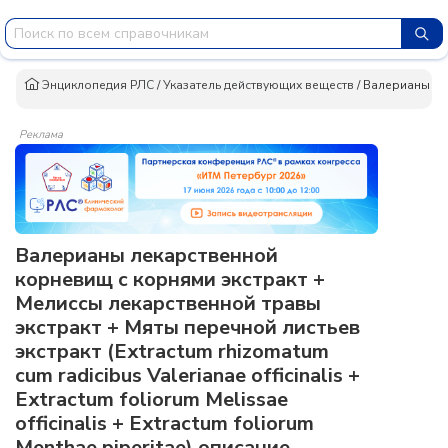
Энциклопедия РЛС
/
Указатель действующих веществ
/
Валерианы лек
Реклама
Валерианы лекарственной
корневищ с корнями экстракт +
Мелиссы лекарственной травы
экстракт + Мяты перечной листьев
экстракт (Extractum rhizomatum
cum radicibus Valerianae officinalis +
Extractum foliorum Melissae
officinalis + Extractum foliorum
Menthae piperitae) описание