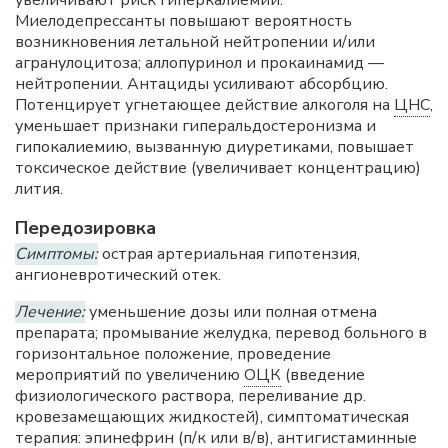
увеличивают риск гиперкалиемии.
Миелодепрессанты повышают вероятность
возникновения летальной нейтропении и/или
агранулоцитоза; аллопуринол и прокаинамид —
нейтропении. Антациды усиливают абсорбцию.
Потенцирует угнетающее действие алкоголя на
ЦНС
,
уменьшает признаки гиперальдостеронизма и
гипокалиемию, вызванную диуретиками, повышает
токсическое действие (увеличивает концентрацию)
лития.
Передозировка
Симптомы:
острая артериальная гипотензия,
ангионевротический отек.
Лечение:
уменьшение дозы или полная отмена
препарата; промывание желудка, перевод больного в
горизонтальное положение, проведение
мероприятий по увеличению
ОЦК
(введение
физиологического раствора, переливание др.
кровезамещающих жидкостей), симптоматическая
терапия: эпинефрин (п/к или в/в), антигистаминные