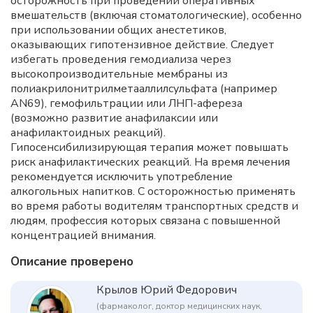
осторожность при проведении оперативных
вмешательств (включая стоматологические), особенно
при использовании общих анестетиков,
оказывающих гипотензивное действие. Следует
избегать проведения гемодиализа через
высокопроизводительные мембраны из
полиакрилонитрилметааллилсульфата (например
АN69), гемофильтрации или ЛНП-афереза
(возможно развитие анафилаксии или
анафилактоидных реакций).
Гипосенсибилизирующая терапия может повышать
риск анафилактических реакций. На время лечения
рекомендуется исключить употребление
алкогольных напитков. С осторожностью применять
во время работы водителям транспортных средств и
людям, профессия которых связана с повышенной
концентрацией внимания.
Описание проверено
Крылов Юрий Федорович
(фармаколог, доктор медицинских наук,