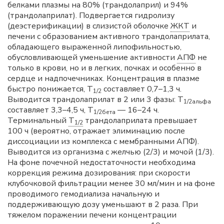
белками плазмы на 80% (трандолаприл) и 94%
(трандолаприлат). Подвергается гидролизу
(деэстерификации) в слизистой оболочке
ЖКТ
и
печени с образованием активного трандолаприлата,
обладающего выраженной липофильностью,
обусловливающей уменьшение активности
АПФ
не
только в крови, но и в легких, почках и особенно в
сердце и надпочечниках. Концентрация в плазме
быстро понижается, Т
составляет 0,7–1,3 ч.
1/2
Выводится трандолаприлат в 2 или 3 фазы: T
1/2альфа
составляет 3,3–4,5 ч, T
— 16–24 ч.
1/2бета
Терминальный
T
трандолаприлата превышает
1/2
100 ч (вероятно, отражает элиминацию после
диссоциации из комплекса с мембранными АПФ).
Выводится из организма с желчью (2/3) и мочой (1/3).
На фоне почечной недостаточности необходима
коррекция режима дозирования: при скорости
клубочковой фильтрации менее 30 мл/мин и на фоне
проводимого гемодиализа начальную и
поддерживающую дозу уменьшают в 2 раза. При
тяжелом поражении печени концентрации