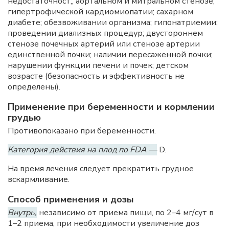
недостаточност;, аортальном и митральном стенозе;
гипертрофической кардиомиопатии; сахарном
диабете; обезвоживании организма; гипонатриемии;
проведении диализных процедур; двустороннем
стенозе почечных артерий или стенозе артерии
единственной почки; наличии пересаженной почки;
нарушении функции печени и почек; детском
возрасте (безопасность и эффективность не
определены).
Применение при беременности и кормлении
грудью
Противопоказано при беременности.
Категория действия на плод по FDA —
D.
На время лечения следует прекратить грудное
вскармливание.
Способ применения и дозы
Внутрь,
независимо от приема пищи, по 2–4 мг/сут в
1–2 приема, при необходимости увеличение доз