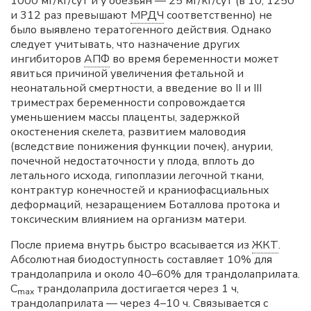
1000 мг/кг/сут и у обезьян — 25 мг/кг/сут (в 10, 1250
и 312 раз превышают
МРДЧ
соответственно) не
было выявлено тератогенного действия. Однако
следует учитывать, что назначение других
ингибиторов
АПФ
во время беременности может
явиться причиной увеличения фетальной и
неонатальной смертности, а введение во II и III
триместрах беременности сопровождается
уменьшением массы плаценты, задержкой
окостенения скелета, развитием маловодия
(вследствие понижения функции почек), анурии,
почечной недостаточности у плода, вплоть до
летального исхода, гипоплазии легочной ткани,
контрактур конечностей и краниофасциальных
деформаций, незаращением Боталлова протока и
токсическим влиянием на организм матери.
После приема внутрь быстро всасывается из
ЖКТ
.
Абсолютная биодоступность составляет 10% для
трандолаприла и около 40–60% для трандолаприлата.
C
трандолаприла достигается через 1 ч,
mах
трандолаприлата — через 4–10 ч. Связывается с