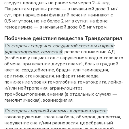
следует проводить не ранее чем через 2–4 нед.
Пациентам группы риска — в начальной дозе 1 мг/
сут, при нарушении функций печени начинают с
0,5 мг утром, но не более 2 мг в сутки, на фоне
гемодиализа — в начальной дозе 0,5 мг утром.
Побочные действия вещества Трандолаприл
Со стороны сердечно-сосудистой системы и крови
(кроветворение, гемостаз):
резкое понижение
АД
(особенно у пациентов с нарушением водно-солевого
обмена, при лечении диуретиками), боль в грудной
клетке, сердцебиение, бради- или тахикардия,
аритмия, стенокардия, инфаркт миокарда,
понижение уровня гемоглобина, гематокрита, лейко-
и/или нейтропения, агранулоцитоз,
тромбоцитопения, анемия (в отдельных случаях —
гемолитическая), эозинофилия.
Со стороны нервной системы и органов чувств:
головокружение, головная боль, обморок, депрессия,
нарушение сна и/или равновесия, церебральный