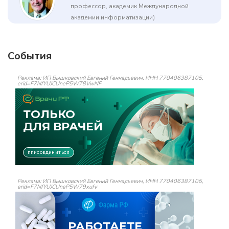
профессор, академик Международной
академии информатизации)
События
Реклама: ИП Вышковский Евгений Геннадьевич, ИНН 770406387105,
erid=F7NfYUJCUneP5W78VwNF
Реклама: ИП Вышковский Евгений Геннадьевич, ИНН 770406387105,
erid=F7NfYUJCUneP5W79xufv