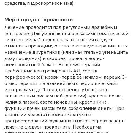
средства, гидрокортизон (в/в).
Меры предосторожности
Лечение проводится под регулярным врачебным
контролем. Для уменьшения риска симптоматической
гипотензии за 1 нед до начала лечения следует
отменить проводимую гипотензивную терапию, в т.ч.
назначение диуретиков (или значительно уменьшить
дозу последних) и скорректировать водно-
электролитный баланс. Во время терапии
необходимо контролировать
АД
, состав
периферической крови (перед ее началом, первые 3–
6 мес терапии и в дальнейшем с периодическими
интервалами до 1 года, особенно у больных с
повышенным риском нейтропении), уровень белка,
калия в плазме, азота мочевины, креатинина,
функции почек, массы тела, соблюдение диеты. При
развитии холестатической желтухи и
прогрессировании фульминантного некроза печени
лечение следует прекратить. Необходима