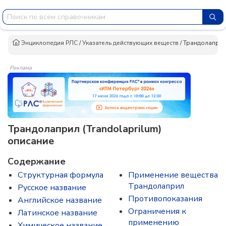
Энциклопедия РЛС
/
Указатель действующих веществ
/
Трандолапри
Реклама
Трандолаприл (Trandolaprilum)
описание
Содержание
Структурная формула
Применение вещества
Трандолаприл
Русское название
Противопоказания
Английское название
Ограничения к
Латинское название
применению
Химическое название