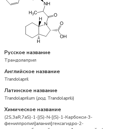
Русское название
Трандолаприл
Английское название
Trandolapril
Латинское название
Trandolaprilum (
род.
Trandolaprili)
Химическое название
(2S,3aR,7aS)-1-[(S)-N-[(S)-1-Карбокси-3-
фенилпропил]аланил]гексагидро-2-