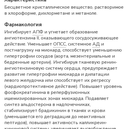
Бесцветное кристаллическое вещество, растворимое
в хлороформе, дихлорметане и метаноле.
Фармакология
Ингибирует
АПФ
и угнетает образование
ангиотензина II, оказывающего сосудосуживающее
действие. Уменьшает
ОПСС
, системное
АД
и
постнагрузку на миокард, способствует уменьшению
гипертрофии сосудов (аорта, мезентериальные и
бедренные артерии). Ингибируя тканевую ренин-
ангиотензиновую систему сердца, предупреждает
развитие гипертрофии миокарда и дилатации
левого желудочка или способствует их регрессу
(кардиопротективное действие). Повышает уровень
фосфокреатинина в реперфузионных
ишемизированных зонах миокарда. Подавляет
синтез альдостерона в надпочечниках,
стабилизирует брадикинин в тканях и крови
(уменьшается его деградация до неактивных
пептидов), повышает активность калликреин-
кининовой системы, увеличивает высвобождение