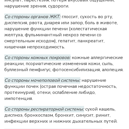
инсульт, парестезия, потеря вкусовых ощущений,
нарушение зрения, судороги.
Со стороны органов ЖКТ:
глоссит, сухость во рту,
диспепсия, рвота, диарея или запор, боль в животе,
нарушение функции печени (холестатическая
желтуха, фульминантный некроз печени со
смертельным исходом), гепатит, панкреатит,
кишечная непроходимость.
Со стороны кожных покровов:
кожные аллергические
реакции, псориатические изменения кожи, сыпь,
буллезный пемфигус, фотосенсибилизация, алопеция.
Со стороны мочеполовой системы:
нарушение
функции почек (острая почечная недостаточность,
протеинурия), отеки, ослабление либидо,
импотенция.
Со стороны респираторной системы:
сухой кашель,
диспноэ, бронхоспазм, бронхит, синусит, ринит,
инфекции верхних и нижних дыхательных путей.