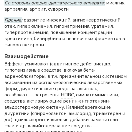
Со стороны опорно-двигательного аппарата:
миалгия,
артралгия, артрит, судороги.
Прочие:
развитие инфекций, ангионевротический
отек, гиперкалиемия, гипонатриемия, уратемия,
гиперпротеинемия, повышение концентрации
креатинина, билирубина и печеночных ферментов в
сыворотке крови.
Взаимодействие
Эффект усиливают (аддитивное действие) др.
гипотензивные средства, включая бета-
адреноблокаторы, в т.ч. при значительном системном
всасывании из офтальмологических лекарственных
форм, диуретические средства, алкоголь;
ослабляют — эстрогены,
НПВС
, симпатомиметики,
средства, активирующие ренин-ангиотензин-
альдостероновую систему. Калийсберегающие
диуретики (спиронолактон, амилорид, триамтерен и
др.), циклоспорин, калиевые добавки, заменители
соли и др. калийсодержащие средства —