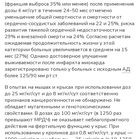
(фракция выброса 35% или менее) после применения
дозы 4 мг/сут в течение 24–50 мес отмечено
уменьшение общей смертности и смертности от
сердечно-сосудистых заболеваний на 22 и 25%, риска
развития тяжелой сердечной недостаточности на
29% и внезапной смерти на 24%. Согласно расчетам
ожидаемая продолжительность жизни у этой
категории больных увеличивается в среднем на 15
мес (27%). Однако достоверное улучшение
выживаемости после инфаркта миокарда
зарегистрировано только у больных с исходным
АД
более 125/90 мм рт.ст.
В опытах на мышах и крысах при использовании доз
до 25 мг/кг/сут и до 8 мг/кг/сут соответственно
признаков канцерогенности не обнаружено. Не
обладает мутагенными и генотоксическими
свойствами. В дозах до 100 мг/кг/сут (в 1250 раз
превышают МРДЧ) не оказывает неблагоприятного
действия на фертильную функцию у крыс. При
использовании у кроликов доз 0,8 мг/кг/сут, у крыс —