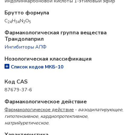
индолинкарбоновой кислоты 1-этиловый эфир
Брутто формула
C
H
N
O
24
34
2
5
Фармакологическая группа вещества
Трандолаприл
Ингибиторы АПФ
Нозологическая классификация
Список кодов МКБ-10
Код CAS
87679-37-6
Фармакологическое действие
Фармакологическое действие
-
вазодилатирующее
,
гипотензивное
,
кардиопротективное
,
натрийуретическое
.
Характеристика